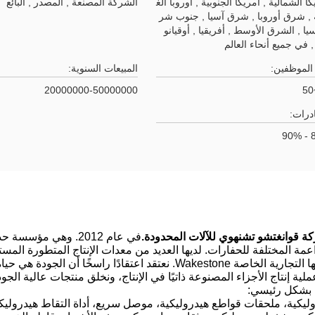
ا الشمالية , أمريكا الجنوبية , أوروبا الغ
الشركة المصنعة , المصدر , البائع
 , شرق أوروبا , شرق آسيا , جنوب شر
يا , الشرق الأوسط , أفريقيا , أوقيانو
, في جميع أنحاء العالم
الموظفين:
المبيعات السنوية:
20000000-50000000
درات:
8
قوانغتشو تشنهوي للآلات المحدودة.
في عام 2012. وهي م
عمة المختلفة للحفارات. لديها العديد من معدات الإنتاج المتطورة المستور
ولديها علامتها التجارية الخاصة Wakestone. نعتقد اعتقادً
ية إنتاج الأجزاء المصنوعة ذاتيًا في الإنتاج، ونخلق منتجات عالية الجود
 بشكل رئيسي:
ليكية، ملحقات قواطع هيدروليكية، موصل سريع، أداة التقاط هيدروليكي