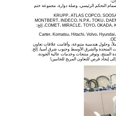
ن؛
صمام التحكم الرئيسي، وصلة دوارة، مجموعة ختم
KRUPP، ATLAS COPCO، SOOSAN، FURUKAWA، SAN،
MONTBERT، INDECO، N.P.K، TOKU، DA
COMET، MIRACLE، TOYO، OKAD، إلخ؛
Carter، Komatsu، Hitachi، Volvo، Hyundai، Kobelco، S
Wakestone Ma. أن يوفر لك شراءًا شاملاً، وحلول هندسية متنوعة، وأقامت علاقات تعاون
ايات المتحدة والشرق الأوسط وجنوب شرق آسيا، إلخ.
دة المنتج، وتوفر منتجات وخدمات عالية الجودة،
إلى إيجاد فرص للتعاون المربح للجانبين!