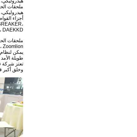
هيدروليكي، 
ملحقات الحف
هيدروليكي، د
 BREAKER،
T، DAEKKD
ng، XCMG، Zoomlion
طويلة الأمد 
تعتز شركة قو
وخلق أكبر قي