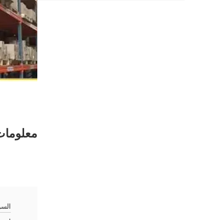
معلومات
السو