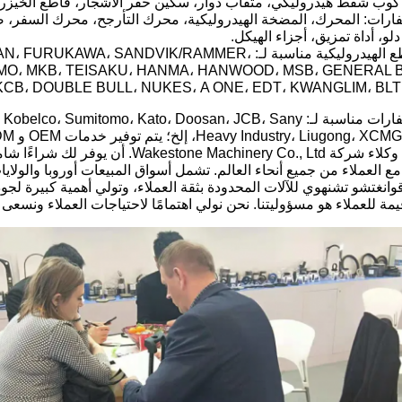
كوب شفط هيدروليكي، مثقاب دوار، سكين حفر الأشجار، قاطع الخيزرا
ارات: المحرك، المضخة الهيدروليكية، محرك التأرجح، محرك السفر، 
لو، أداة تمزيق، أجزاء الهيكل.
أجزاء القواطع الهيدروليكية مناسبة لـ: DVIK/RAMMER
EMO، MKB، TEISAKU، HANMA، HANWOOD، MSB، GENERAL
A، KCB، DOUBLE BULL، NUKES، A ONE، EDT، KWANGLIM، BL
ملحقات الحفارات مناسبة لـ: umitomo، Kato، Doosan، JCB، Sany
Heavy Industry، Liugo، إلخ؛ يتم توفير خدمات OEM و ODM.
يمكن لنظام وكلاء شركة chinery Co., Ltd
مع العملاء من جميع أنحاء العالم. تشمل أسواق المبيعات أوروبا والول
انغتشو تشنهوي للآلات المحدودة بثقة العملاء، وتولي أهمية كبيرة لجو
مة للعملاء هو مسؤوليتنا. نحن نولي اهتمامًا لاحتياجات العملاء ونسعى 