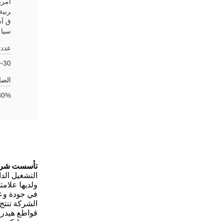
امريك
ربية
ق آس
سيا 
عدد 
30~50
الصا
0% - 90%
تأسست شركة 
التشغيل الدا
في جودة وعمل
الشركة تنتج
قواطع هيدرو