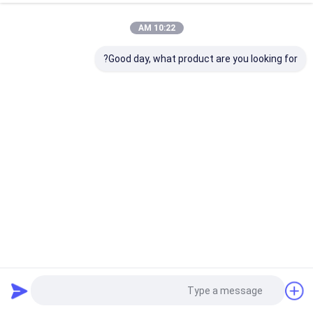
10:22 AM
Good day, what product are you looking for?
منزل
حول نا
اتصل بنا
Desktop Site
خريطة الموقع
سياسة الخصوصية
جودة
الكسارة الهيدروليكية المطرقة
مصنع الصين.Copyright © 2026
Guangzhou Zhenhui Machinery Equipment Co., Ltd. All Rights
Reserved.