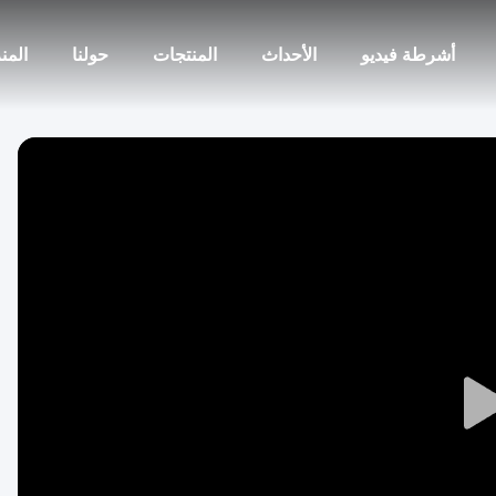
أشرطة فيديو
الأحداث
المنتجات
حولنا
المن