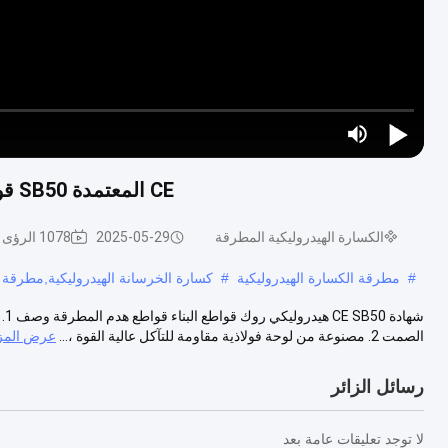
Play Video
CE المعتمدة SB50 قواطع الخرسانة المرفقة حفارة هدم الكسارة المطرقة
الكسارة الهيدروليكية المطرقة
2025-05-29
1078 الرؤى
#
مطرقة الكسارة الهيدروليكية
#
كسارة الخرسانة الهيدروليكية,مطرقة ا
شه
الصمت 2. مصنوعة من لوحة فولاذية مقاومة للتآكل عالية القوة ،...
عرض المز
رسائل الزائر
لا توجد تعليقات عامة بعد