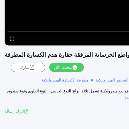
Video Player is loading.
Play
Mute
نتحدث الآن
شارك
Current Time
0:00
/
Duration
0:00
لصخور الهيدروليكية
#
مطرقة الكسارة الهيدروليكية
Loaded
:
0%
Auto
ادة CE SB50 هيدروليكي روك قواطع البناء قواطع هدم المطرقة وصف 1. قواطع هيدروليكية تشمل ثلاثة أنواع: النوع الجانبي ، النوع العلوي ونوع صندوق
Auto
يد
Picture-in-Picture
Fullscreen
اترك رسالة