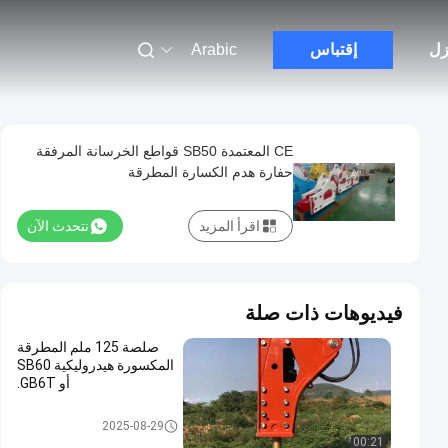
زل
إقتباس
Arabic
CE المعتمدة SB50 قواطع الخرسانة المرفقة
حفارة هدم الكسارة المطرقة
اقرأ المزيد
نتحدث الآن
فيديوهات ذات صلة
صلصة 125 ملم المطرقة
المكسورة هيدروليكية SB60
أو GB6T.
الكسارة الهيدروليكية المطرقة
2025-08-29
00:21