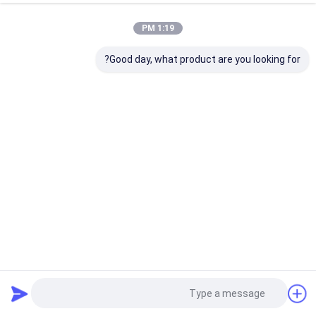
1:19 PM
Good day, what product are you looking for?
مشابك تثبيت أسطوانة Komatsu PC120 | قطعة بديلة لدعامة
أسطوانة الحفار
قطع غيار حفارة
2025-06-11
1555 الرؤى