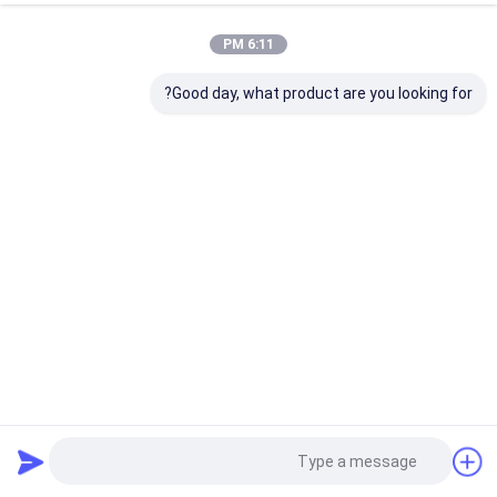
6:11 PM
Good day, what product are you looking for?
المطرقة الهيدروليكية فوق الحفرة MKB500 MKB800 MKB900
MKB1200 MKB1400
الكسارة الهيدروليكية المطرقة
2025-05-29
1053 الرؤى