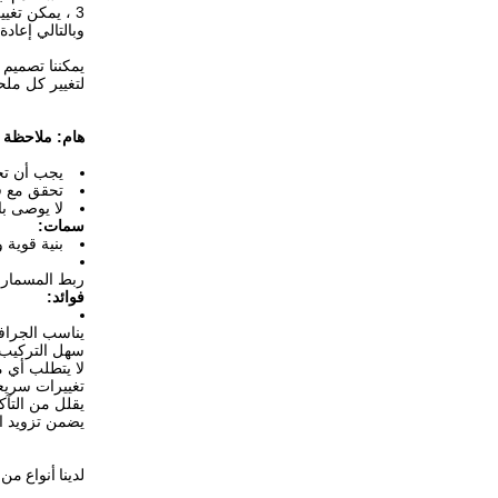
3 ، يمكن تغيير الملحقات دون تفكيك الدبوس والمحور.
وبالتالي إعاد
يمكننا تصميم 
لتغيير كل ملح
هام: ملاحظة على tch Safety
يجب أن تح
تحقق مع ف
لا يوصى با
سمات:
بنية قوية 
ربط المسمار 
فوائد:
يناسب الجراف
سهل التركيب 
لا يتطلب أي م
تغييرات سريع
يقلل من التآك
يضمن تزويد ال
لدينا أنواع م