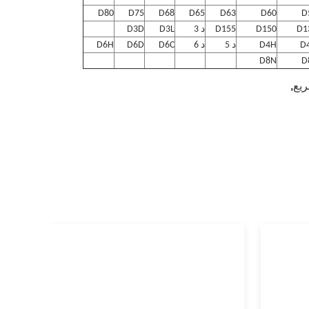
D80
D75
D68
D65
D63
D60
D
D1
D150
D155
د 3
D3L
D3D
D
D4H
د 5
د 6
D6C
D6D
D6H
D8N
D
,