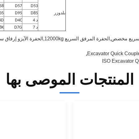
58
D57
D53
بلدوزر
D85
D95
35
د 4
D4C
4D
د 7
D7G
8K
,الحفرة المرفق السريع 12000kg,الحفرة الآيزو إرفاق سريع
,
Excavator Quick Coupl
ISO Excavator Q
المنتجات الموصى بها