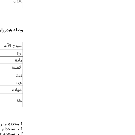
إبراز:
وصلة هيدروليك
نموذج الآلة
نوع
مادة
الاهلية
وزن
لون
شهادة
بيئة
1.محددة
مقرن
1 ، استخدام مواد ذات صلابة عالية.مناسبة للآلات المختلفة من 4-45 طن.
2 ، استخدم جهاز أمان لصمام التحكم الهيدروليكي لضمان السلامة.