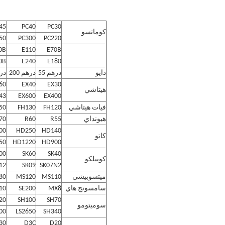
45
PC40
PC30
كوماتسو
50
PC300
PC220
0B
E110
E70B
0B
E240
E180
دايو
درهم 55
درهم 200
دره
60
EX40
EX30
هيتاشي
43
EX600
EX400
فيات هيتاشي
FH120
FH130
50
هيونداي
R55
R60
70
00
HD250
HD140
كاتو
50
HD1220
HD900
00
SK60
SK40
كوبيلكو
12
SK09
SK07N2
ميتسوبيشي
MS110
MS120
80
سامسونج هاي
MX8
SE200
10
20
SH100
SH70
سوميتومو
00
LS2650
SH340
30
D3C
D20