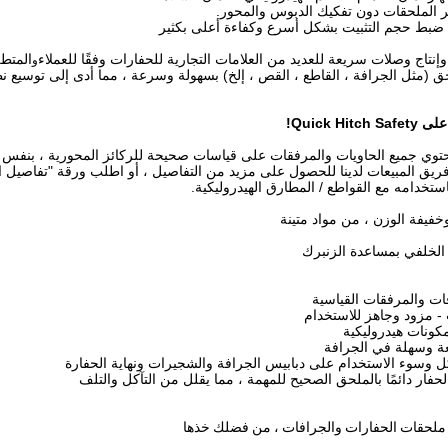
ة ضبط حجم التثبيت بشكل أسرع وكفاءة أعلى بكثير
وإنتاج وصلات سريعة للعديد من العلامات التجارية للحفارات وفقًا للعملاء
المتط
و
ق (مثل الجرافة ، القاطع ، القص ، إلخ) بسهولة وسرعة ، مما أدى إلى توسيع ن
Quick Hi!
توي جميع الحاويات والمرفقات على قياسات صحيحة للركائز المحورية ، بنفس م
ريق المبيعات لدينا للحصول على مزيد من التفاصيل ، أو اطلب ورقة "تفاصيل ا
ستخدامه مع القواطع / المطارق الهيدروليكية.
وخفيفة الوزن ، من مواد متينة
الخلفي بمساعدة الزنبرك
ات والمرفقات القياسية
- مزود وجاهز للاستخدام
كونات هيدروليكية
ة وسهلة في الجرافة
ل وسوء الاستخدام على دبابيس الجرافة والشجيرات ونهاية الحفارة
حفار دائمًا بالملحق الصحيح للمهمة ، مما يقلل من التآكل والتلف
ن ملحقات الحفارات والجرافات ، من فضلك خذها