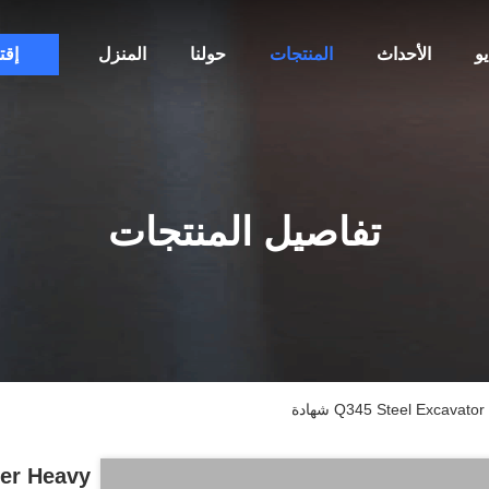
و
الأحداث
المنتجات
حولنا
المنزل
إقت
تفاصيل المنتجات
Q345 Steel Excav شهادة
ler Heavy