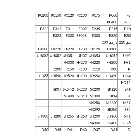
PC200
PC150
PC120
PC100
PC75
PC60
PC
PC400
PC3
E322
E312
E311
E307
E235
E215
E12
E325
E330
E300B
E300
E320
E20
م 220
درهم 280
EX300
EX270
EX220
EX200
EX120
EX100
EX
UH083
UH082
UH081
UH07
UH053
UH052
UH0
FH300
FH270
FH220
FH200
FH1
R200
R150
R130
R110
R80
R
HD88
HD850
HD820
HD700
HD550
HD450
HD4
HD12
SK07
SK04-2
SK220
SK200
SK120
SK1
SK400
SK310
SK300
SK14
SK
MS280
MS230
MS1
MX292
SE280
SE2
SH300
SH280
SH265
SH260
SH200
SH160
SH1
LS4300
LS3400
LS28
D50
D45
D41
D40
D37
D31
D