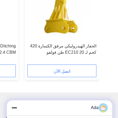
بل
الحفار الهيدروليكي مرفق الكسارة 420
Ditching
كجم لـ EC210 20 طن فولفو
Bucket 2.4 CBM أ
اتصل الآن
Ada