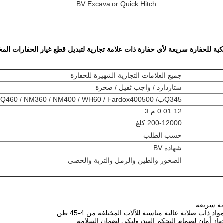
BV Excavator Quick Hitch
ية للحفارة سريعة لأي حفارة ذات علامة تجارية لتبديل قطع غيار الحفارات المخ
جميع العلامات التجارية الشهيرة للحفارة
ستاردارد / واجب ثقيل / صخرة
Q345
ب
/ Q460 / NM360 / NM400 / WH60 / Hardox400500
0.01-12 م 3
00 كلغ
120
00-
2
حسب الطلب
شهادة BV
الصخور والطين والرمل والتربة والحصى
ة سريعة