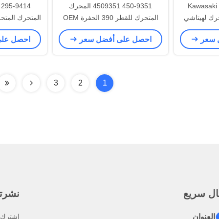
4439383 4440905 Kawasaki
450-9351 4509351 المحرك
متحرك لهيتاشي
المتحرك للقطر 390 الحفرة OEM
صلية هيدروليكية
Slew Drive الهيدروليكي استبدال
الأصلية
 سعر
احصل على أفضل سعر
احصل عل
لموجة
3
2
1
ال سريع
نشرتنا
العنوان
اشترك ف