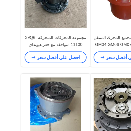
جميع المحرك المتنقل
مجموعة المحركات المتحركة 39Q6-
لبة التروس GM04 GM06 GM07
11100 متوافقة مع حفر هيونداي
HX210S HX220S R220LC-9S
GM09 GM18
ى أفضل سعر
احصل على أفضل سعر