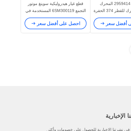
295-9414 2959414 المحرك
قطع غيار هيدروليكية سوينغ موتور
المتحرك المتحرك للقطر 374 الحفرة
التجمع 6SM300119 المستخدمة في
 حركة السحاب
حفارة XCMG 60 يصلح ل XCMG
ى أفضل سعر
احصل على أفضل سعر
XE60 للحفارة
 الإخبارية
ي نشرتنا الإخبارية للحصول على خصومات وأكثر.