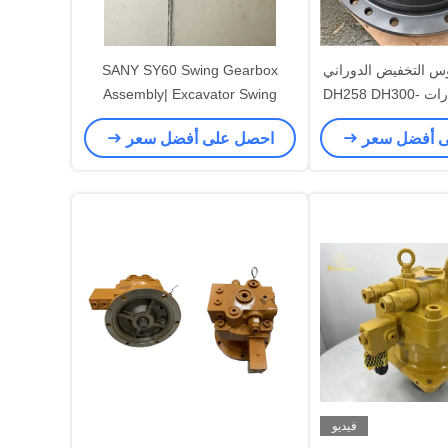
وس التخفيض الدوراني
SANY SY60 Swing Gearbox
المناسبة للحفارات DH258 DH300-
Assembly| Excavator Swing
Reducer
5
ى أفضل سعر
احصل على أفضل سعر
فيديو