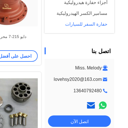
أجزاء حفارة هيدروليكية
مسامير الكسر الهيدروليكية
حفارة السفر للسيارات
دايو 215-7 محرك حفر
اتصل بنا
احصل على أفضل
Miss. Melody
lovehsy2020@163.com
13640792480
اتصل الآن