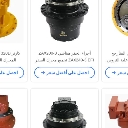
 المتأرجح
أجزاء الحفر هيتاشي ZAX200-3
رجح علبة التروس
ZAX240-3 EFI تجميع محرك السفر
المحرك المتح
حفر
علبة التروس الهيدروليكية المقللة
 سعر
احصل على أفضل سعر
احصل عل