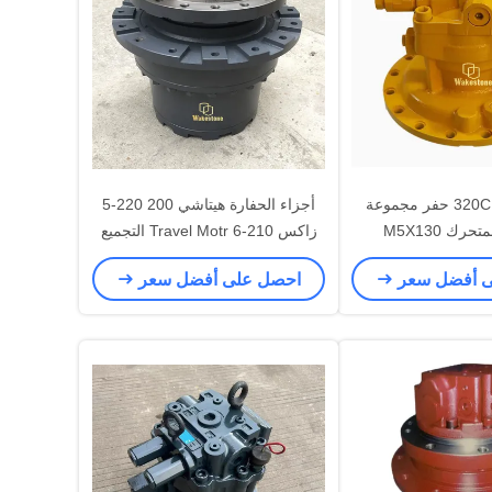
كارتر 320C 320D حفر مجموعة
أجزاء الحفارة هيتاشي 200 220-5
رك M5X130
زاكس 210-6 Travel Motr التجميع
خفض العدادات مربع العدادات مربع
ى أفضل سعر
احصل على أفضل سعر
العدادات