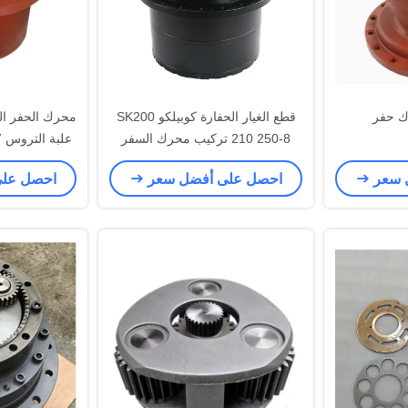
قطع الغيار الحفارة كوبيلكو SK200
محرك الحفر الت
210 250-8 تركيب محرك السفر
ع
 GM40
 سعر
احصل على أفضل سعر
احصل عل