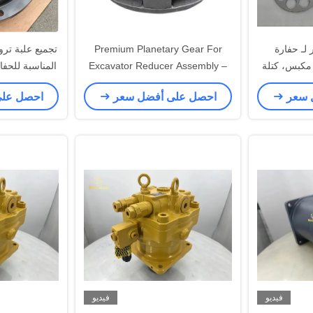
لـ حفارة
Premium Planetary Gear For
تجميع علبة تر
CAT120B / E - مكبس، كتلة
Excavator Reducer Assembly –
 الصمام
OEM Standard Quality
 سعر
احصل على أفضل سعر
احصل عل
فيديو
فيديو