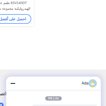
K5V140DT ط
الهيدروليكية مجموعة م
القياسية باللون 
احصل على أفضل
Ada
رابط سريع
اتص
1:02 PM
المنزل