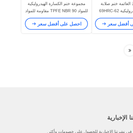
 العائمة ختم صلابة
مجموعة ختم الكسارة الهيدروليكية
ية 62-69HRC
للمواد TPFE NBR 90 مقاومة للمواد
الكيميائية
ى أفضل سعر
احصل على أفضل سعر
 الإخبارية
ي نشرتنا الإخبارية للحصول على خصومات وأكثر.