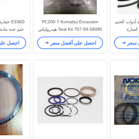
 أدوات الختم
PC200-7 Komatsu Excavator
E336D حف
 كسارة
Seal Kit 707-99-58080 هيدروليكي
ختم عدة مادة 
PU TPFE FKM NBR
 سعر
احصل على أفضل سعر
احصل عل