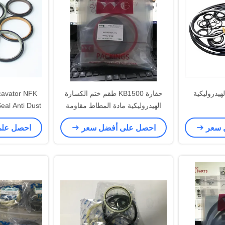
هيدروليكية
حفارة KB1500 طقم ختم الكسارة
cavator NFK
الهيدروليكية مادة المطاط مقاومة
l Tank Seal Anti Dust
الزيت
 سعر
احصل على أفضل سعر
احصل عل