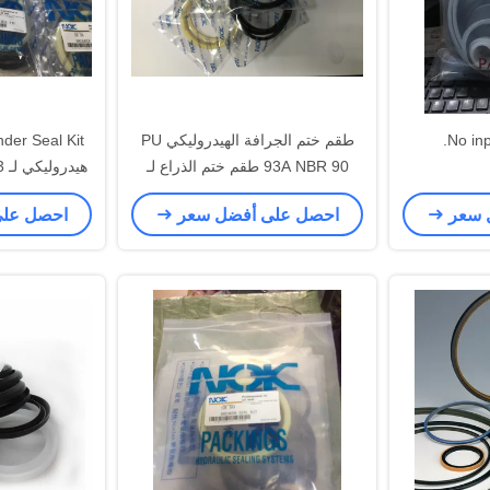
No inpu
طقم ختم الجرافة الهيدروليكي PU
der Seal Kit
93A NBR 90 طقم ختم الذراع لـ
هيدروليكي لـ HITACHI ZAX 330-3
HITACHI EX1200-5
 سعر
احصل على أفضل سعر
احصل عل