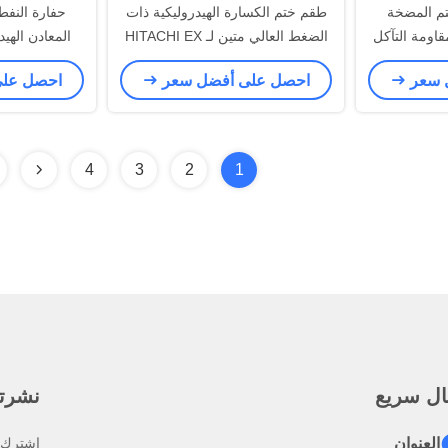
قم ختم المضخة
طقم ختم الكسارة الهيدروليكية ذات
حفارة النفط
قاومة التآكل
الضغط العالي متين لـ HITACHI EX
المعادن الهيدروليك
الأسود
300-5
 سعر
احصل على أفضل سعر
احصل عل
4
3
2
1
ال سريع
نشرتنا
العنوان
اشترك ف