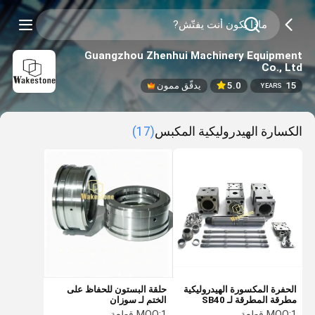
Guangzhou Zhenhui Machinery Equipment
Co., Ltd
15
5.0
يدقّق ممون
YEARS
الكسارة الهيدروليكية المكبس
(17)
الحفرة المكسورة الهيدروليكية
حلقة البستون للحفاظ على
مطرقة المطرقة لـ SB40
الختم لـ سوزان
SB43 SB50 SB81N SB81
1 قطعة
MOQ:
1 قطعة
MOQ: