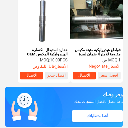
قواطع هيدروليكية متينة مكبس
حفارة استبدال الكسارة
مقاومة للاهتراء ضمان لمدة
الهيدروليكية المكبس OEM
سنة واحدة
مطرقة الصخور المكبس
1 ص
MOQ:
10.00PCS
MOQ:
الأسعار:
Negotiate
الأسعار:
قابل للتفاوض
افضل سعر
الاتصال
افضل سعر
الاتصال
وفر وقتك
دعنا نتصل بأفضل المنتجات معك.
أعط متطلباتك