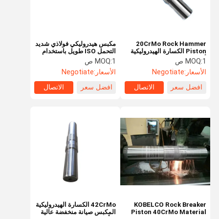
20CrMo Rock Hammer
مكبس هيدروليكي فولاذي شديد
Piston الكسارة الهيدروليكية
التحمل ISO طويل باستخدام
أجزاء سهلة الصيانة
الحياة للحفارة
1 ص
MOQ:
1 ص
MOQ:
الأسعار:
Negotiate
الأسعار:
Negotiate
افضل سعر
الاتصال
افضل سعر
الاتصال
المنزل
المنتجات
فيديوهات
حولنا
KOBELCO Rock Breaker
42CrMo الكسارة الهيدروليكية
Piston 40CrMo Material
المكبس صيانة منخفضة عالية