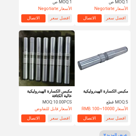
Polywood Box Packing
التأثير التردد
1 ص
MOQ:
1 ص
MOQ:
الأسعار:
Negotiate
الأسعار:
Negotiate
جولة في
مراقبة الجودة
اتصل بنا
أخبار
افضل سعر
الاتصال
افضل سعر
الاتصال
المصنع
الحالات
اطلب اقتباس
Company
News
الكسارة الهيدروليكية المطرقة
مكبس الكسارة الهيدروليكية
مكبس الكسارة الهيدروليكية
أجزاء محرك حفارة
عالية الكثافة
5 قطع
MOQ:
10.00PCS
MOQ:
مرفقات حفارة
الأسعار:
RMB 100~10000
الأسعار:
قابل للتفاوض
قطع غيار حفارة
افضل سعر
الاتصال
افضل سعر
الاتصال
حفارة اسطوانة هيدروليكية
عرض المزيد