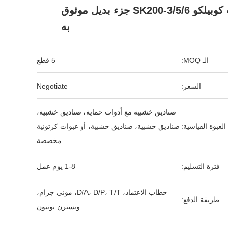
لمحفرات كوبيلكو SK200-3/5/6 جزء بديل موثوق
به
الـ MOQ:
5 قطع
السعر:
Negotiate
صناديق خشبية مع أدوات حماية، صناديق خشبية،
العبوة القياسية:
صناديق خشبية، صناديق خشبية، أو عبوات كرتونية
مخصصة
فترة التسليم:
1-8 يوم عمل
خطاب الاعتماد، D/A، D/P، T/T، موني جرام،
طريقة الدفع:
ويسترن يونيون