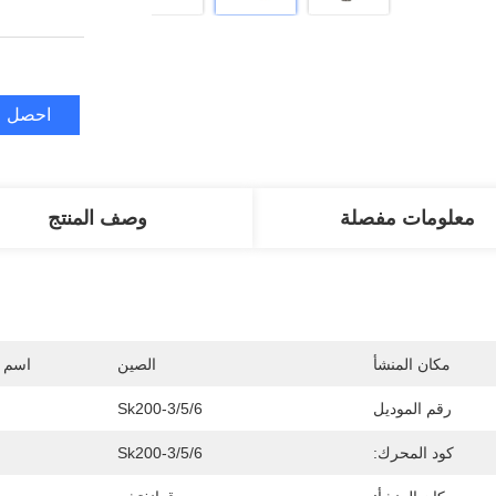
احصل ع
معلومات مفصلة
وصف المنتج
مكان المنشأ
الصين
اسم ا
رقم الموديل
Sk200-3/5/6
كود المحرك:
Sk200-3/5/6