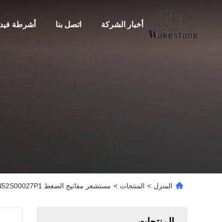
أخبار الشركة
اتصل بنا
أشرطة فيدي
المنزل
>
المنتجات
>
مستشعر مفاتيح الضغط YN52S00027P1 لمحفرات كوبيلكو SK200-3/5/6 جزء بديل موثوق به
المنتجات