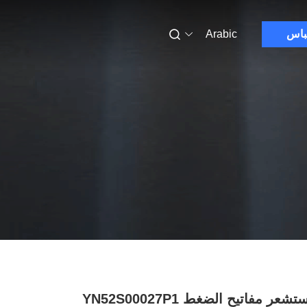
باس
Arabic
مستشعر مفاتيح الضغط YN52S00027P1