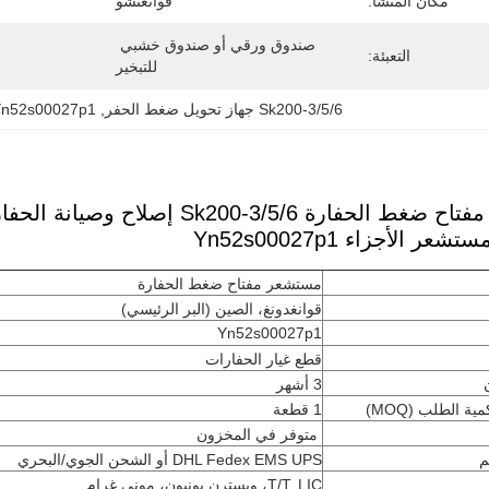
مكان المنشأ:
قوانغتشو
صندوق ورقي أو صندوق خشبي 
التعبئة:
للتبخير
Sk200-3/5/6 جهاز تحويل ضغط الحفر
, 
Yn52s00027p1 مستشعر مفتاح ضغط ال
لحفارة Sk200-3/5/6 إصلاح وصيانة الحفارات
ر الأجزاء Yn52s00027p1
مستشعر مفتاح ضغط الحفارة
قوانغدونغ، الصين (البر الرئيسي)
Yn52s00027p1
قطع غيار الحفارات
3 أشهر
ية الطلب (MOQ)
1 قطعة
متوفر في المخزون
م
DHL Fedex EMS UPS أو الشحن الجوي/البحري
T/T. LIC، ويسترن يونيون، موني غرام