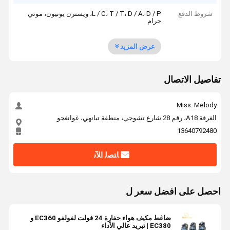
شروط الدفع
L / C، T / T، D / A، D / P، ويسترن يونيون، موني
جرام
عرض المزيد
تفاصيل الاتصال
Miss. Melody
الغرفة A18، رقم 28 شارع تشوجي، منطقة تيانهي، غوانغجو
13640792480
ﺎﺘﺼﻟ ﺍﻶﻧ
احصل على افضل سعر ل
ضاغط مكيف هواء حفارة 24 فولت لفولفو EC360 و
EC380 | تبريد عالي الأداء