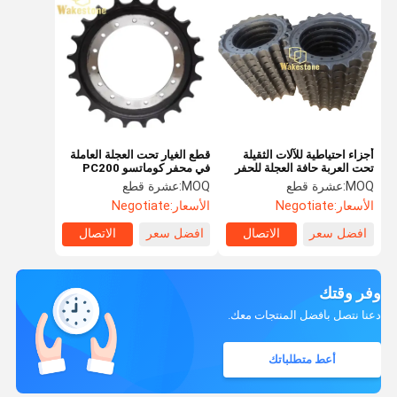
أجزاء احتياطية للآلات الثقيلة
قطع الغيار تحت العجلة العاملة
تحت العربة حافة العجلة للحفر
في محفر كوماتسو PC200
E300 E300b E320 E320c
MOQ:
عشرة قطع
MOQ:
عشرة قطع
الأسعار:
Negotiate
الأسعار:
Negotiate
افضل سعر
الاتصال
افضل سعر
الاتصال
وفر وقتك
دعنا نتصل بأفضل المنتجات معك.
أعط متطلباتك