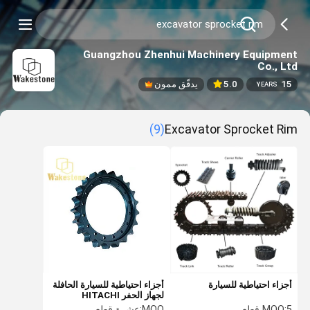
Guangzhou Zhenhui Machinery Equipment
Co., Ltd
15
5.0
يدقّق ممون
YEARS
(9)
Excavator Sprocket Rim
أجزاء احتياطية للسيارة
أجزاء احتياطية للسيارة الحافلة
لجهاز الحفر HITACHI
EX200-2
5 قطع
MOQ:
MOQ:
عشرة قطع