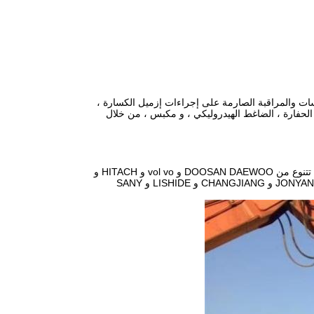
اسات والمراقبة الصارمة على إجراءات إزميل الكسارة ،
 الحفارة ، الضاغط الهيدروليكي ، و مكبس ، من خلال
الكسارة الهيدروليكية KINGER مناسبة لأنواع مختلفة من الحفارات والجرافات الانزلاقية التي تتنوع من DOOSAN DAEWOO و vol vo و HITACH و
KATO و KOBELCO و KOMATSU و SUMITOMO و LIEBHERR و HYUNDAI و CAT و JONYANG و CHANGJIANG و LISHIDE و SANY