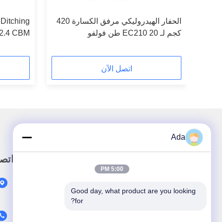
بل
الحفار الهيدروليكي مرفق الكسارة 420
Ditching
كجم لـ EC210 20 طن فولفو
Bucket 2.4 CBM أ
اتصل الآن
Ada
رابط سريع
اتص
5:00 PM
المنزل
Good day, what product are you looking 
المنتجات
for?
حولنا