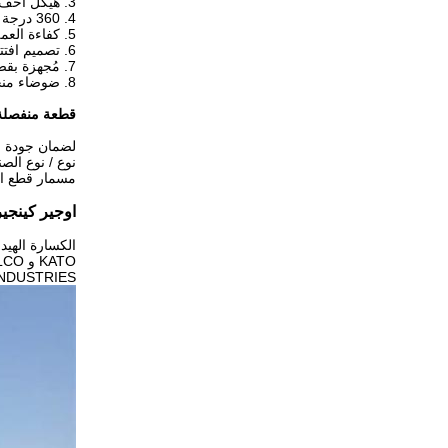
3. هيكل أخف وأقوى: لوح فولاذي خاص عالي الشد.
4. 360 درجة دوران هيدروليكي اختياري
5. كفاءة العمل هي ضعف أو ثلاث مرات من الكسارة الهيدروليكية
6. تصميم افتتاح كبير ، يعمل بسهولة ويسر.
7. مُجهزة بقضيب فولاذي ، سحق وقطع فولاذ مقوى مكشوف في نفس الوقت
8. ضوضاء منخفضة ، يمكن أن تستخدم في مشروع هدم المدينة والمنطقة ذات التقنية العالية
قطعة منفصلة
لضمان جودة ال
نوع / نوع الص
مسمار قطع الغ
اوجير كينجي
Y INDUSTRIES