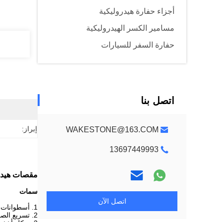
أجزاء حفارة هيدروليكية
مسامير الكسر الهيدروليكية
حفارة السفر للسيارات
اتصل بنا
إبراز:
WAKESTONE@163.COM
13697449993
مقصات هيدرو
سمات
اتصل الآن
1. أسطوانات مزدوجة كبيرة التجويف: قوة قوية ومتانة ممتازة.
2. تسريع الصمام: وقت الدورة السريع