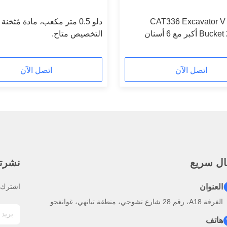
CAT336 Excavator V 
دلو 0.5 متر مكعب، مادة مُثخن
كبر مع 6 أسنان
التخصيص متاح.
اتصل الآن
اتصل الآن
ال سريع
نشرتنا
العنوان
اشترك ف
الغرفة A18، رقم 28 شارع تشوجي، منطقة تيانهي، غوانغجو
هاتف