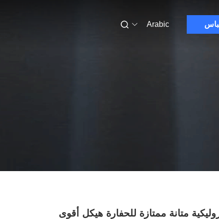
باس
Arabic
وليكية متانة ممتازة للحفارة هيكل أقوى