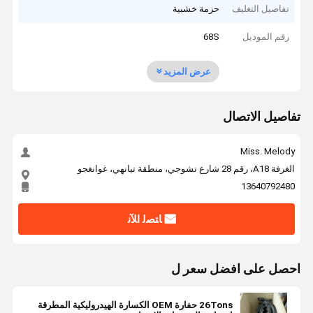
تفاصيل التغليف
حزمة خشبية
رقم الموديل
68S
عرض المزيد
تفاصيل الاتصال
Miss. Melody
الغرفة A18، رقم 28 شارع تشوجي، منطقة تيانهي، غوانغجو
13640792480
ﺎﺘﺼﻟ ﺍﻶﻧ
احصل على افضل سعر ل
26Tons حفارة OEM الكسارة الهيدروليكية المطرقة