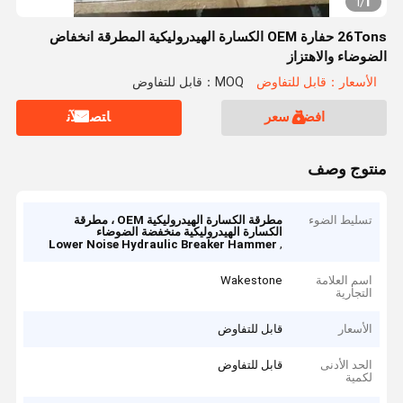
1
1
/
26Tons حفارة OEM الكسارة الهيدروليكية المطرقة انخفاض
الضوضاء والاهتزاز
الأسعار：قابل للتفاوض
MOQ：قابل للتفاوض
افضل سعر
ﺎﺘﺼﻟ ﺍﻶﻧ
منتوج وصف
تسليط الضوء
مطرقة الكسارة الهيدروليكية OEM ، مطرقة
الكسارة الهيدروليكية منخفضة الضوضاء
,
Lower Noise Hydraulic Breaker Hammer
اسم العلامة
Wakestone
التجارية
الأسعار
قابل للتفاوض
الحد الأدنى
قابل للتفاوض
لكمية