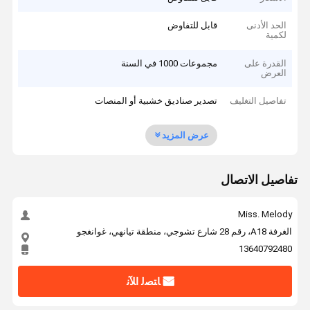
الحد الأدنى
قابل للتفاوض
لكمية
القدرة على
مجموعات 1000 في السنة
العرض
تفاصيل التغليف
تصدير صناديق خشبية أو المنصات
عرض المزيد
تفاصيل الاتصال
Miss. Melody
الغرفة A18، رقم 28 شارع تشوجي، منطقة تيانهي، غوانغجو
13640792480
ﺎﺘﺼﻟ ﺍﻶﻧ