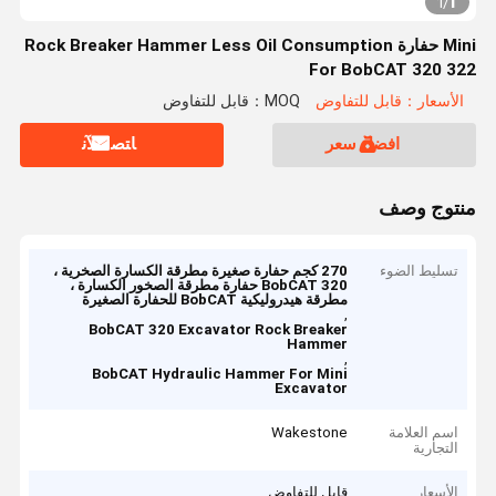
1
1
/
Mini حفارة Rock Breaker Hammer Less Oil Consumption
For BobCAT 320 322
الأسعار：قابل للتفاوض
MOQ：قابل للتفاوض
افضل سعر
ﺎﺘﺼﻟ ﺍﻶﻧ
منتوج وصف
تسليط الضوء
270 كجم حفارة صغيرة مطرقة الكسارة الصخرية ،
BobCAT 320 حفارة مطرقة الصخور الكسارة ،
مطرقة هيدروليكية BobCAT للحفارة الصغيرة
,
BobCAT 320 Excavator Rock Breaker
Hammer
,
BobCAT Hydraulic Hammer For Mini
Excavator
اسم العلامة
Wakestone
التجارية
الأسعار
قابل للتفاوض