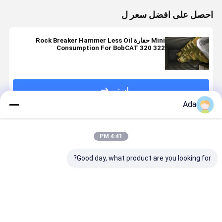
احصل على افضل سعر ل
Mini حفارة Rock Breaker Hammer Less Oil
Consumption For BobCAT 320 322
استمر
Ada
المنتجات الموصى بها
4:41 PM
Good day, what product are you looking for?
مطرقة الكسارة
SB60 حفرة
SB20 حفرة
إزميل B70
الهيدروليكية
مطرقة
مطرقة
GB8AT
SB81 20CrMo
هيدروليكية
هيدروليكية
الفولاذ المطروق
لمطرقة الك