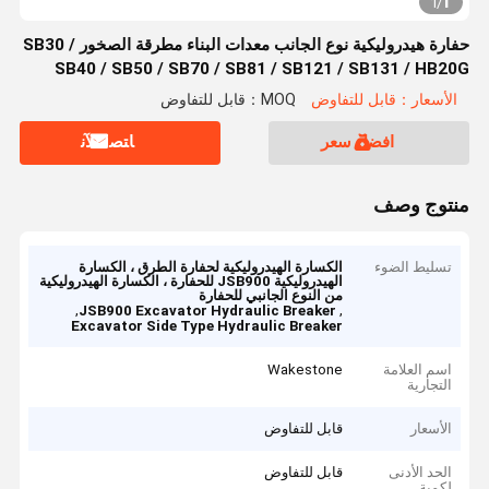
1
1
/
حفارة هيدروليكية نوع الجانب معدات البناء مطرقة الصخور SB30 /
SB40 / SB50 / SB70 / SB81 / SB121 / SB131 / HB20G
الأسعار：قابل للتفاوض
MOQ：قابل للتفاوض
افضل سعر
ﺎﺘﺼﻟ ﺍﻶﻧ
منتوج وصف
تسليط الضوء
الكسارة الهيدروليكية لحفارة الطرق ، الكسارة
الهيدروليكية JSB900 للحفارة ، الكسارة الهيدروليكية
من النوع الجانبي للحفارة
,
,
JSB900 Excavator Hydraulic Breaker
Excavator Side Type Hydraulic Breaker
اسم العلامة
Wakestone
التجارية
الأسعار
قابل للتفاوض
الحد الأدنى
قابل للتفاوض
لكمية