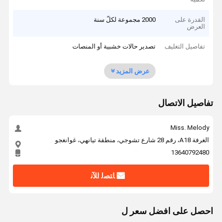
القدرة على
2000 مجموعة لكلّ سنة
العرض
تفاصيل التغليف
تصدير حالات خشبية أو المنصات
عرض المزيد
تفاصيل الاتصال
Miss. Melody
الغرفة A18، رقم 28 شارع تشوجي، منطقة تيانهي، غوانغجو
13640792480
ﺎﺘﺼﻟ ﺍﻶﻧ
احصل على افضل سعر ل