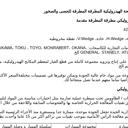
حة الهيدروليكية المطرقة المطرقة للحصى والصخور
دروليكي مطرقة المطرقة مقدمة
3مناسبة للعلامات التجارية للكاسحات: YO، MONRABERT، OKANA
GENERAL، STANELY،  الخ
 على إنتاج وتزويد مجموعة كاملة من قطع الغيار لمعظم المكابح الهيدروليكية
 الخ.
وعة من مواد خام عالية الجودة ويمكن توفيرها في تصميمات مختلفةالسعر الأكثر
ا تماما معهم عندما تصل منتجاتنا لك.
روليكي
دوات / الطاووس تحت سيطرة عملية صارمة مثل اختيارات مناسبة من المواد لتلب
تقنيات المعالجة الحرارية الخاصة بها والفحوصات السابقة واللاحقة من خلال اخ
ارية الجيدة تجعل الجودة موحدة، ممتازة جدا ومستقرة منذ الأجزاء الرئيسية ال
ة الرأس الأمامية بموجب تقنيات من تراكم أكثر من 15 عاما وأحدث نظام معالجة حرارية تلقائية.
سيارة
مجموعة المسارات
سلسلة المسار و وصلة المسار