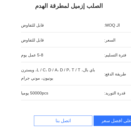
الصلب إزميل لمطرقة الهدم
الـ MOQ:
قابل للتفاوض
السعر:
قابل للتفاوض
فترة التسليم:
5-8 عمل يوم
باي بال، L / C، D / A، D / P، T / T، ويسترن
طريقة الدفع:
يونيون، موني جرام
قدرة التوريد:
50000pcs يوميا
لى أفضل سعر
اتصل بنا