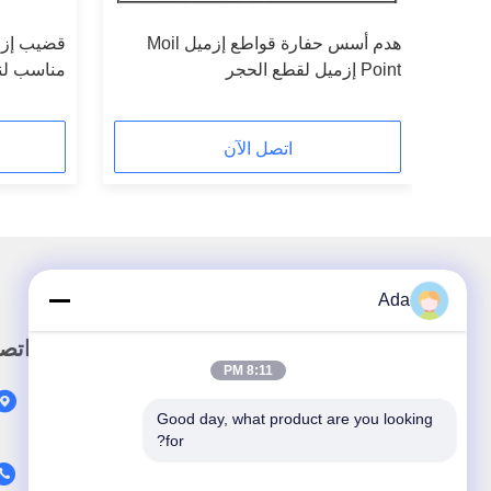
هدم أسس حفارة قواطع إزميل Moil
قضيب إزمي
تآكل
Point إزميل لقطع الحجر
22، F35،
F37.
اتصل الآن
Ada
رابط سريع
اتص
8:11 PM
المنزل
Good day, what product are you looking 
المنتجات
for?
حولنا