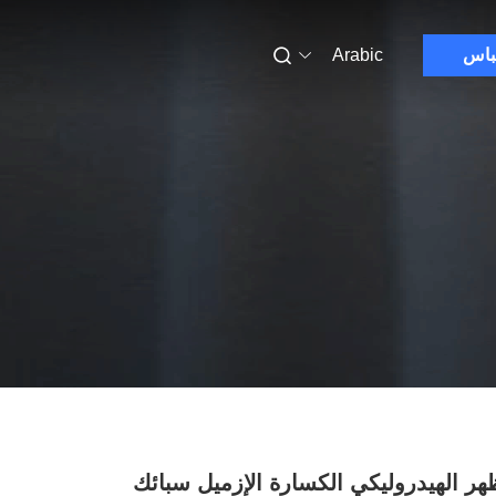
باس
Arabic
ر الهيدروليكي الكسارة الإزميل سبائك