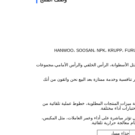
HANWOO، SOOSAN، NPK، KRUPP، FURUKAWA، TOKU ، TO،
، مثل الأسطوانة، الرأس الخلفي والرأس الأمامي،مجموعات
 تنافسية وخدمة ممتازة بعد البيع نحن واثقون من أنك
ية ميزات المنتجات المطلوبة، خطوط عملية تلقائية من
تبارات أداء مختلفة.
تي تؤثر مباشرة على أداء وعمر العاملات، مثل المكبس،
حذاء مسار