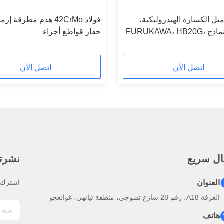
ل الكسارة الهيدروليكية،
فولاذ 42CrMo هدم مطرقة 
مناسب لنماذج FURUKAWA، HB20G،
حفار قواطع أجزاء
HB30G، HB40G، F20، F
اتصل الآن
اتصل الآن
ال سريع
نشرتنا
العنوان
اشترك ف
الغرفة A18، رقم 28 شارع تشوجي، منطقة تيانهي، غوانغجو
هاتف