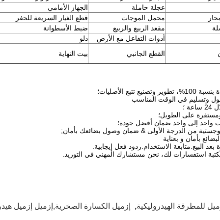
عجلة حاملة
الجهاز الأمامي
حار
محمل الموجات
قطع الغيار السريعة للحفر
لة
مقعد الربيع والربيع
ضبط الأسطوانة
أدوات التفاعل مع الأرض
دلو
القطع الجانبي
بيت النهاية
تصنيع تتبع الأصليات؛
ول وتسليم في الوقت المناسب
عة ؛
ومستقرة على الطويل؛
ت واحد إلى واحد.ضمان أفضل جودة؛
لوجستية من الدرجة الأولى & ضمان وصول بضائعك بأمان;
لبضائع بأمان و بعناية
بعد البيع.متابعة الاستخدام.ردود فعل إيجابية.
مكتبة استفسارات لك، نحن مستشارك المهني في التوريد.
ميل للمطرقة الهيدروليكية
,
إزميل الكسارة الصخرية,إزميل إزميل هيد