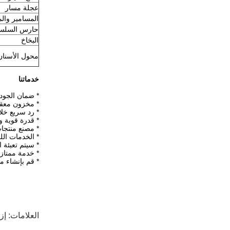
عجلة مسار
المسامير والم
حارس السلس
البخاخ
محول الأسنان
خدماتنا
* ضمان الجودة بنسبة 100%، تطوير و
* مخزون معق
* رد سريع خلال 24 سا
* قدرة قوية 
* مصنع منتجا
* الخدمات ال
* سيتم تعبئة ا
* خدمة ممتازة 
* قم بإنشاء 
العلامات:
إز