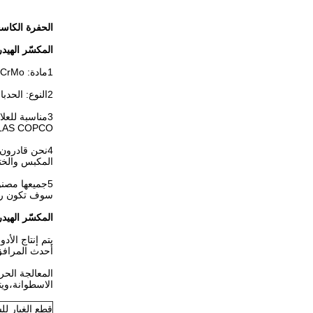
الحفرة الكاس
المكسّر الهي
1مادة: 42CrMo
2النوع: الحدباء، H-Wedge، حادة، V-Wedge، نقطة مخروطية
ATLAS COPCO
4نحن قادرون
المكبس والختم
5جميعها مصن
سوف تكون راضي
المكسّر الهيد
يتم إنتاج الأ
أحدث المرافق,
المعالجة الحر
الاسطوانة،ويتم معالج
قطع الغيار لل