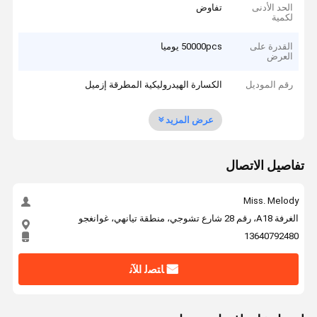
الحد الأدنى
تفاوض
لكمية
القدرة على
50000pcs يوميا
العرض
رقم الموديل
الكسارة الهيدروليكية المطرقة إزميل
عرض المزيد
تفاصيل الاتصال
Miss. Melody
الغرفة A18، رقم 28 شارع تشوجي، منطقة تيانهي، غوانغجو
13640792480
ﺎﺘﺼﻟ ﺍﻶﻧ