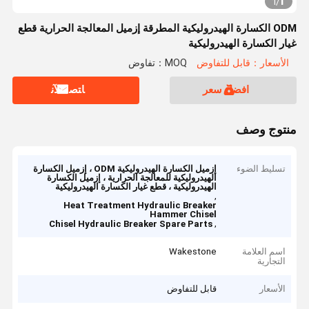
1
1
/
ODM الكسارة الهيدروليكية المطرقة إزميل المعالجة الحرارية قطع
غيار الكسارة الهيدروليكية
الأسعار：قابل للتفاوض
MOQ：تفاوض
افضل سعر
ﺎﺘﺼﻟ ﺍﻶﻧ
منتوج وصف
تسليط الضوء
إزميل الكسارة الهيدروليكية ODM ، إزميل الكسارة
الهيدروليكية للمعالجة الحرارية ، إزميل الكسارة
الهيدروليكية ، قطع غيار الكسارة الهيدروليكية
,
Heat Treatment Hydraulic Breaker
Hammer Chisel
,
Chisel Hydraulic Breaker Spare Parts
اسم العلامة
Wakestone
التجارية
الأسعار
قابل للتفاوض