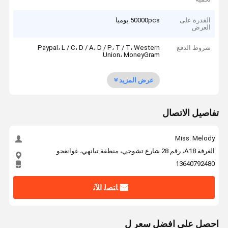
القدرة على
50000pcs يوميا
العرض
شروط الدفع
Paypal، L / C، D / A، D / P، T / T، Western
Union، MoneyGram
عرض المزيد
تفاصيل الاتصال
Miss. Melody
الغرفة A18، رقم 28 شارع تشوجي، منطقة تيانهي، غوانغجو
13640792480
ﺎﺘﺼﻟ ﺍﻶﻧ
احصل على افضل سعر ل