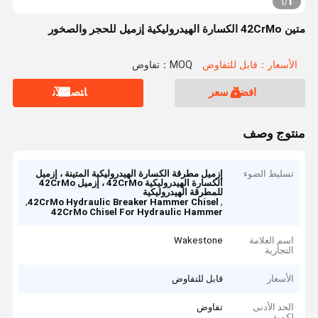
1
1
/
متين 42CrMo الكسارة الهيدروليكية إزميل للحجر والصخور
الأسعار：قابل للتفاوض
MOQ：تفاوض
افضل سعر
ﺎﺘﺼﻟ ﺍﻶﻧ
منتوج وصف
تسليط الضوء
إزميل مطرقة الكسارة الهيدروليكية المتينة ، إزميل
الكسارة الهيدروليكية 42CrMo ، إزميل 42CrMo
للمطرقة الهيدروليكية
,
,
42CrMo Hydraulic Breaker Hammer Chisel
42CrMo Chisel For Hydraulic Hammer
اسم العلامة
Wakestone
التجارية
الأسعار
قابل للتفاوض
الحد الأدنى
تفاوض
لكمية