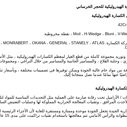
 الهيدروليكية للحجر الخرساني
الكسارة الهيدروليكية
3. مناسبة لماركة الكسارة:  ، OKANA ، GENERAL ، STANELY ، ATLAS
تاج وتوريد مجموعة كاملة من قطع الغيار لمعظم الكسارات الهيدروليكية ، مثل ال
ري ، وجلبة القلاع ، والمسامير الجانبية والمسامير من خلال البراغي ، ومجموعا
عة من مواد خام عالية الجودة ويمكن توفيرها في تصميمات مختلفة ، وبأسعار تنا
ا عنها تمامًا عندما تصل منتجاتنا إليك.
لكسارة الهيدروليكية
دوات / الأزاميل تحت رقابة صارمة على العملية مثل التحديدات المناسبة للمواد ل
 لأحدث المرافق ، وتقنيات المعالجة الحرارية المملوكة لها وعمليات التفتيش الساب
ارية الجيدة تجعل الجودة موحدة وممتازة ومستقرة للغاية لأن الأجزاء الرئيسية
الرأس الأمامي تتم معالجتها باستخدام تقنيات تراكمت على مدى 15 عامًا وأحدث حرارة تلقائية نظام العلاج.