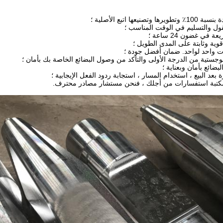
تصنيعها اتبع الأصلية ؛
ل والتسليم في الوقت المناسب ؛
في غضون 24 ساعة ؛
قوية وثابتة على المدى الطويل ؛
ت واحد لواحد. ضمان أفضل جودة ؛
وجستية من الدرجة الأولى والتأكد من وصول البضائع الخاصة بك بأمان ؛
لبضائع بأمان وبعناية ؛
بعد البيع ، استخدام المسار ، استجابة ردود الفعل الإيجابية ؛
مكتبة استفسارات من أجلك ، فنحن مستشار مصادر محترف.