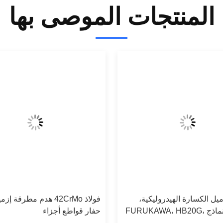
المنتجات الموصى بها
ل الكسارة الهيدروليكية،
فولاذ 42CrMo هدم مطرقة 
مناسب لنماذج FURUKAWA، HB20G،
حفار قواطع أجزاء
HB30G، HB40G، F20، F