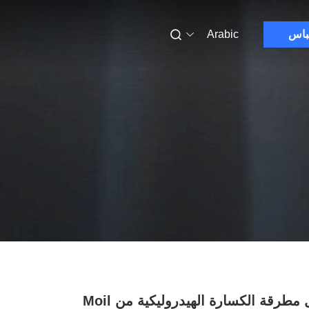
باس
Arabic
إزميل مطرقة الكسارة الهيدروليكية من Moil