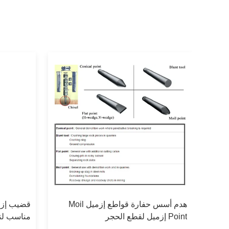
هدم أسس حفارة قواطع إزميل Moil
قضيب إزمي
تآكل
Point إزميل لقطع الحجر
22، F35،