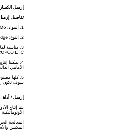
إزميل الكسارة
تفاصيل إزميل 
1. المواد: 42CrMo
2. النوع: Moil ، H-Wedge ، Blunt ، V-Wedge ، نقطة مخروطية
COPCO ETC.
4. يمكننا إن
الأمامي الدائ
5. كلها مصنو
سوف تكون راضيً
إزميل / أداة ا
يتم إنتاج الأ
الأوتوماتيكية
المعالجة الحر
المكبس والأسطوانة و