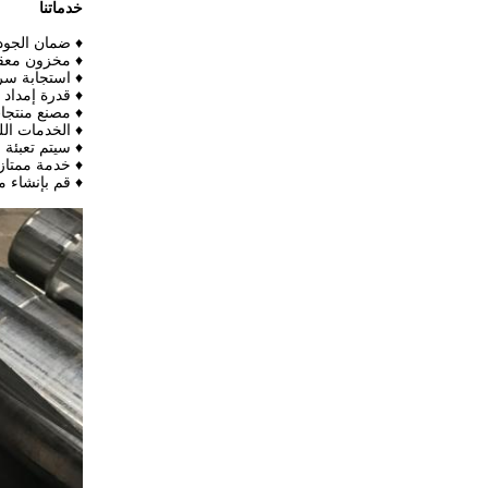
خدماتنا
♦ ضمان الجودة بنسبة 100٪ وتطويرها و
♦ مخزون معقو
♦ استجابة سريعة 
♦ قدرة إمداد 
♦ مصنع منتجا
♦ الخدمات الل
♦ سيتم تعبئة ا
♦ خدمة ممتازة 
♦ قم بإنشاء 