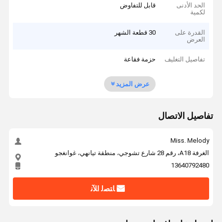
الحد الأدنى
قابل للتفاوض
لكمية
القدرة على
30 قطعة الشهر
العرض
تفاصيل التغليف
حزمة فقاعة
عرض المزيد
تفاصيل الاتصال
Miss. Melody
الغرفة A18، رقم 28 شارع تشوجي، منطقة تيانهي، غوانغجو
13640792480
ﺎﺘﺼﻟ ﺍﻶﻧ