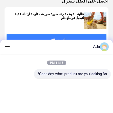
احصل على افضل سعر ل
عالية القوة حفارة صغيرة سريعة مقاومة ارتداء عقبة
لتبديل قواطع دلو
استمر
Ada
المنتجات الموصى بها
11:15 PM
Good day, what product are you looking for?
دلو 0.5 متر
جودة عالية من
الحفرة P-Type
مكعب صخرة 
مكعب، مادة
حفرة العقدة دلو
Quick
ثقيل للخدمة
مُثخنة ومُعززة،
للحفرة للحفرة /
Connector
المخصصة
التخصيص متاح.
كسارة
لPC200
CAT320
افضل سعر
افضل سعر
افضل سعر
افضل سع
ZX200 نوع