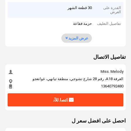
القدرة على
30 قطعة الشهر
العرض
تفاصيل التغليف
حزمة فقاعة
عرض المزيد
تفاصيل الاتصال
Miss. Melody
الغرفة A18، رقم 28 شارع تشوجي، منطقة تيانهي، غوانغجو
13640792480
ﺎﺘﺼﻟ ﺍﻶﻧ
احصل على افضل سعر ل