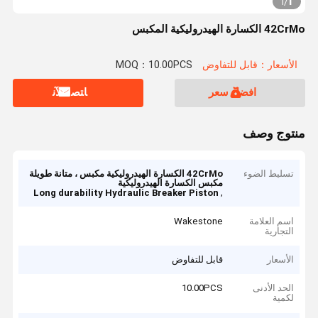
1
1
/
42CrMo الكسارة الهيدروليكية المكبس
الأسعار：قابل للتفاوض
MOQ：10.00PCS
افضل سعر
ﺎﺘﺼﻟ ﺍﻶﻧ
منتوج وصف
تسليط الضوء
42CrMo الكسارة الهيدروليكية مكبس ، متانة طويلة
مكبس الكسارة الهيدروليكية
,
Long durability Hydraulic Breaker Piston
اسم العلامة
Wakestone
التجارية
الأسعار
قابل للتفاوض
الحد الأدنى
10.00PCS
لكمية