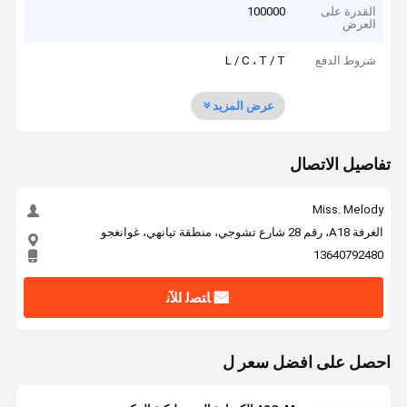
القدرة على
100000
العرض
شروط الدفع
L / C ، T / T
عرض المزيد
تفاصيل الاتصال
Miss. Melody
الغرفة A18، رقم 28 شارع تشوجي، منطقة تيانهي، غوانغجو
13640792480
ﺎﺘﺼﻟ ﺍﻶﻧ
احصل على افضل سعر ل