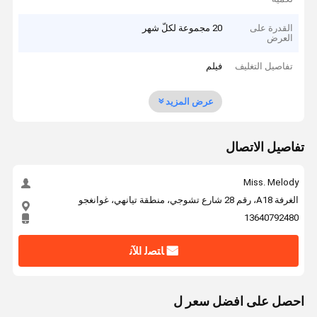
القدرة على
20 مجموعة لكلّ شهر
العرض
تفاصيل التغليف
فيلم
عرض المزيد
تفاصيل الاتصال
Miss. Melody
الغرفة A18، رقم 28 شارع تشوجي، منطقة تيانهي، غوانغجو
13640792480
ﺎﺘﺼﻟ ﺍﻶﻧ
احصل على افضل سعر ل