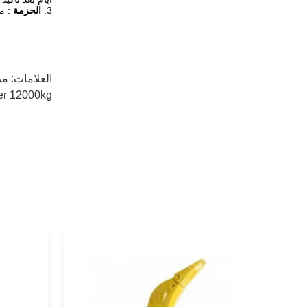
3.
الحزمة
: مع
العلامات:
مرف
er 12000kg