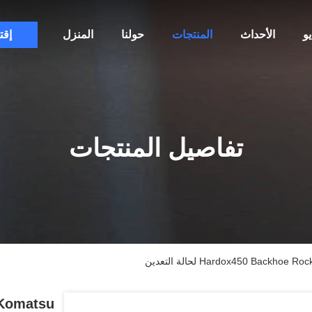
و
الأحداث
المنتجات
حولنا
المنزل
إقت
تفاصيل المنتجات
Hardox450 Back لحالة التعدين
 Komatsu