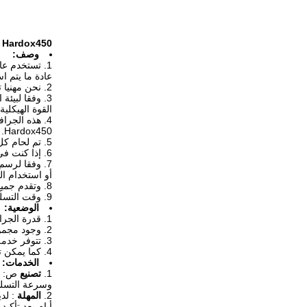
Hardox450 كوماتسو حفارة روك دلو لحالة التعدين
وصف:
1. تستخدم عادة دلو القياسية لحفر التربة والرمل والأشياء الناعمة الأخرى.
عادة ما يتم ا
2. نحن مهنيا تصميم وتصنيع جميع أنواع دلاء الصخور حفارة.
3. وفقا لبيئ
القوة الهيكلية 
4. هذه الجرافة نستخدم Q345B + Hardox450 كمادة.
Hardox450.
5. تم لحام كل دلو لدينا بواسطة دليل ، وكان الرملي التفجير.
6. إذا كنت في حاجة ، فقط أعطني صورة شعارك ، يمكننا أيضا جعل الشعار بالنسبة لك.
7. وفقا لرسم عملائنا ، يمكننا أيضا تصنيع المعدات الأصلية أو توريد المنتج شبه النهائي.
أو استخدام الرسم لدينا الت
8. وتقدم جميع العناصر لدينا 6 أشهر الضمان للصيانة المجانية
9. وقت التسليم: 10 أيام لعينة من أجل و 20-30days للحاوية بأكملها.
الوضعية:
1. قدرة الجرافة التي يمكننا توريدها هي من 0.4 إلى 10cum
2. وجود مجموعة واسعة من جميع أنواع دلو
3. تتوفر خدمة OEM أو تصنيع.
4. كما يمكن تخصيص دلو أكثر معززة للعملاء.
الخدمات:
1.
تصنيع
ص: كم
وسرعة التسلي
2.
المهلة
: لدي
أيام بعد تأكيد