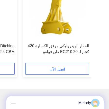
بل
الحفار الهيدروليكي مرفق الكسارة 420
Ditching
كجم لـ EC210 20 طن فولفو
Bucket 2.4 CBM أ
اتصل الآن
Melody