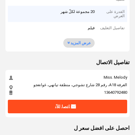
القدرة على
20 مجموعة لكلّ شهر
العرض
تفاصيل التغليف
فيلم
عرض المزيد
تفاصيل الاتصال
Miss. Melody
الغرفة A18، رقم 28 شارع تشوجي، منطقة تيانهي، غوانغجو
13640792480
ﺎﺘﺼﻟ ﺍﻶﻧ
احصل على افضل سعر ل