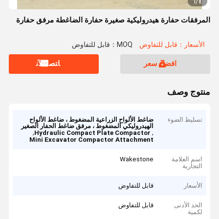
1
1
/
المرفقات حفارة هيدروليكية صغيرة حفارة الضاغطة مرفق حفارة
الأسعار：قابل للتفاوض
MOQ：قابل للتفاوض
افضل سعر
ﺎﺘﺼﻟ ﺍﻶﻧ
منتوج وصف
تسليط الضوء
ضاغط الألواح الزراعية المضغوط ، ضاغط الألواح
الهيدروليكي المضغوط ، مرفق ضاغط الحفار الصغير
,
,
Hydraulic Compact Plate Compactor
Mini Excavator Compactor Attachment
اسم العلامة
Wakestone
التجارية
الأسعار
قابل للتفاوض
الحد الأدنى
قابل للتفاوض
لكمية