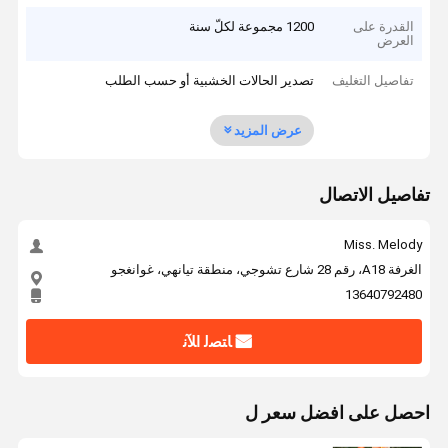
القدرة على
1200 مجموعة لكلّ سنة
العرض
تفاصيل التغليف
تصدير الحالات الخشبية أو حسب الطلب
عرض المزيد
تفاصيل الاتصال
Miss. Melody
الغرفة A18، رقم 28 شارع تشوجي، منطقة تيانهي، غوانغجو
13640792480
ﺎﺘﺼﻟ ﺍﻶﻧ
احصل على افضل سعر ل