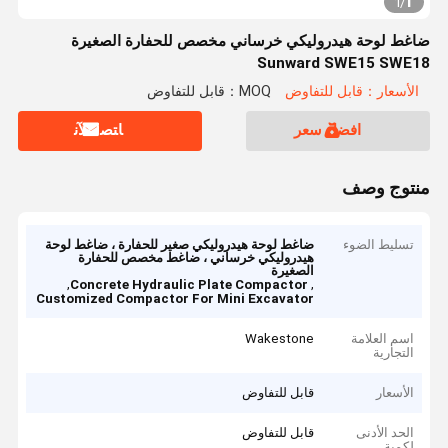
1
1
/
ضاغط لوحة هيدروليكي خرساني مخصص للحفارة الصغيرة
Sunward SWE15 SWE18
الأسعار：قابل للتفاوض
MOQ：قابل للتفاوض
افضل سعر
ﺎﺘﺼﻟ ﺍﻶﻧ
منتوج وصف
تسليط الضوء
ضاغط لوحة هيدروليكي صغير للحفارة ، ضاغط لوحة
هيدروليكي خرساني ، ضاغط مخصص للحفارة
الصغيرة
,
,
Concrete Hydraulic Plate Compactor
Customized Compactor For Mini Excavator
اسم العلامة
Wakestone
التجارية
الأسعار
قابل للتفاوض
الحد الأدنى
قابل للتفاوض
لكمية