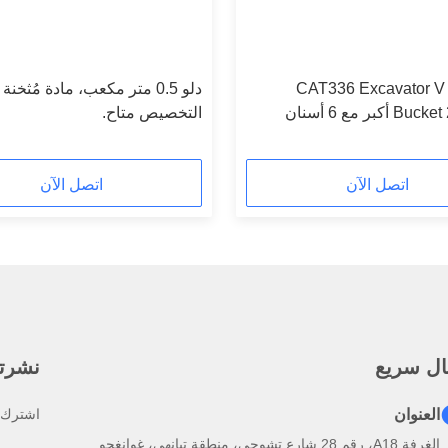
CAT336 Excavator V 
دلو 0.5 متر مكعب، مادة مُثخن
كبر مع 6 أسنان
التخصيص متاح.
اتصل الآن
اتصل الآن
ال سريع
نشرتنا
العنوان
اشترك ف
الغرفة A18، رقم 28 شارع تشوجي، منطقة تيانهي، غوانغجو