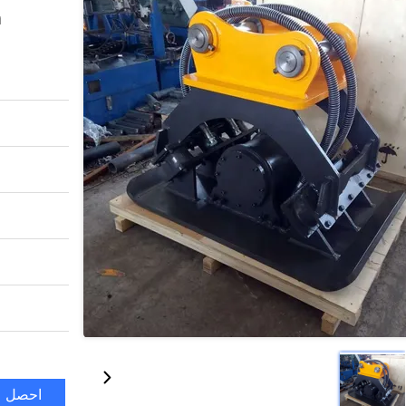
m
احصل ع