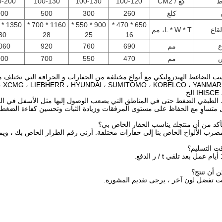
ط
كغ / CM2
100-120
100-130
100-130
0-200
كلغ
260
300
500
900
1160 * 700 *
900 * 550 *
650 * 470 *
قاع
L * W * T، مم
30
28
25
16
ع
مم
690
760
920
060
مم
470
550
700
900
 ، XCMG ، LIEBHERR ، HYUNDAI ، SUMITOMO ، KOBELCO ، YANMAR 
IHIS الخ
 الطبقي الضغط حتى في المناطق التي يصعب الوصول إليها مثل الأسفل في الخ
ل متساوٍ مع الحفاظ على مستوى المرفقات وزيادة الثبات وتحسين كفاءة الضغط.
ضرب الألواح الخاص بنا إلى حفارات مختلفة.
أرني رقم الطراز الخاص بك ، ويم
نت تفضل لون آخر ، يرجى تقديم المشورة.