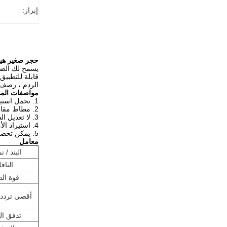
إبراز:
حجر صغير هيدرو
يسمح لك الضاغ
قابلة للتطبي
الردم ، رصف 
مواصفات المن
1. تحمل استيراد السويد ، وقوة التحمل طويلة مع ضوضاء أقل
2. مطاط مقاوم للإهتزاز 45 درجة مصمم بشكل خاص يمتص ويقلل من قوة الصدمة
3. لا تعديل الضغط بسبب محرك توليد الضغط العالي
4. استيراد الأمريكية بايك هيدروليكي اهتزاز المحرك ، وأكثر كفاءة وموثوقية
5. يمكن تخصيصها وفقا لموقع العمل المختلفة
معامل
البند / ن
الناق
قوة الد
أقصى تردد ا
تدفق ال