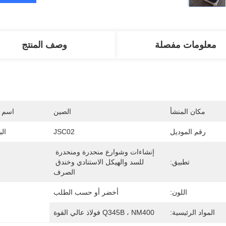
معلومات مفصلة
وصف المنتج
مكان المنشأ
الصين
اسم ا
رقم الموديل
JSC02
البعد (
إنشاءات وشوارع منحدرة ومنحدرة 
تطبيق:
للسد والهيكل الاستنادي وخندق 
الصرف
اللون:
أخضر أو ​​حسب الطلب
المواد الرئيسية:
Q345B ، NM400 فولاذ عالي القوة