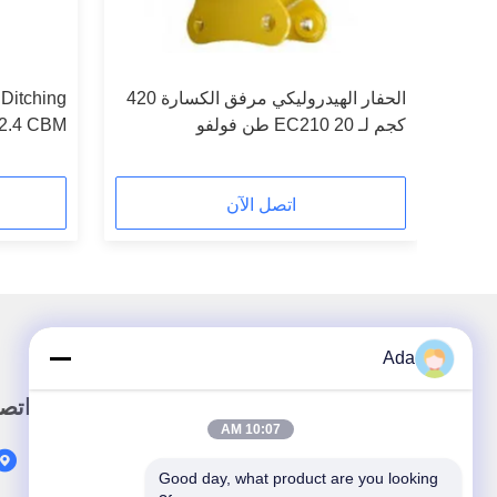
بل
الحفار الهيدروليكي مرفق الكسارة 420
Ditching
كجم لـ EC210 20 طن فولفو
Bucket 2.4 CBM أ
اتصل الآن
Ada
رابط سريع
اتص
10:07 AM
المنزل
Good day, what product are you looking 