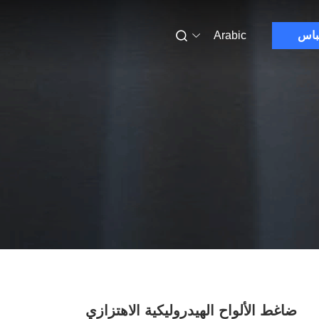
باس
Arabic
ضاغط الألواح الهيدروليكية الاهتزازي