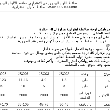
ضاغط اللوح الهيدروليكي الاهتزازي
, 
ضاغط الألواح الهيدرو
1350x900x1060mm ضاغط الألواح الاهتزازية
ليكي لوحة ضاغطة اهتزازية هزازة ل IHI حفارة
ط الطبقي بالدمج في الخنادق دون ترك راحة الكابينة.
ق على أي موضع ، مثل ضغط الأفق ، تماسك الدرج ، دعامة الجسر ، تماسك ال
الخرسانة ، ضغط الأنبوب ، إلخ. لسحب أكوام وكسر عند الضرورة.
تج
موذج
وحدة
JSC02
JSC03
JSC06
SC08
ل
طن
1-3
4-9
11-16
7-23
افع
طن
3
5
10
15
دورة في
لاهتزاز
2000
2000
2000
000
الدقيقة
نفط
L / دقيقة
30-45
45-75
85-105
0-170