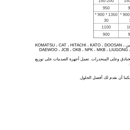
150-200
15
950
1350 * 900 *
1350 * 900 *
30
1100
1
900
يمكن أن يتناسب الضاغط الهيدروليكي مع أنواع مختلفة من الحفارات و الجرافة التي تختلف من KOMATSU ، CAT ، HITACHI ، KATO ، DOOSAN ،
DAEWOO ، JCB ، OKB ، NPK ، MKB ، LIUGONG
نادق وعلى المنحدرات.
تعمل أجهزة الصدمات على توزيع
كننا أن نقدم لك أفضل الحلول.