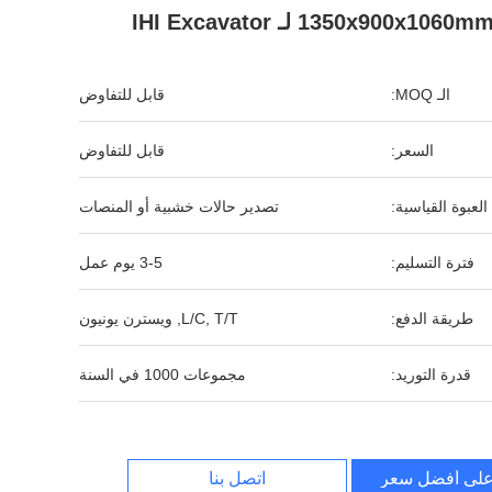
1350x900x1060m لـ IHI Excavator
الـ MOQ:
قابل للتفاوض
السعر:
قابل للتفاوض
العبوة القياسية:
تصدير حالات خشبية أو المنصات
فترة التسليم:
3-5 يوم عمل
طريقة الدفع:
L/C, T/T, ويسترن يونيون
قدرة التوريد:
مجموعات 1000 في السنة
لى أفضل سعر
اتصل بنا