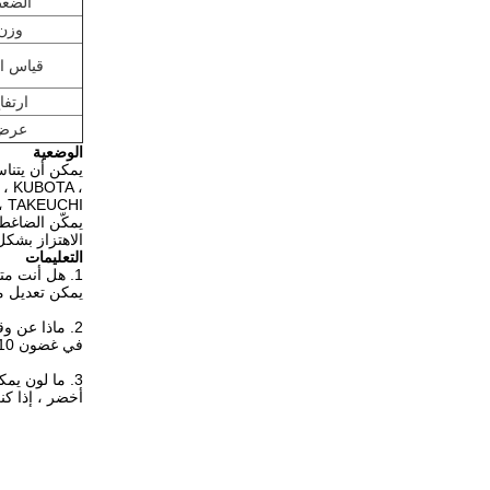
الضغ
وزن
قياس ال
ارتفا
عرض
الوضعية
، KUBOTA ،
CE ، TAKEUCHI
يمكّن الضاغط
الاهتزاز بشك
التعليمات
1. هل أنت متأكد من أن منتجك يناسب الحفار الخاص بي؟
يمكن تعديل م
2. ماذا عن وقت التسليم؟
في غضون 10 أيام عمل بعد تلقي t / ر الدفع.
3. ما لون يمكن أن تنتج؟
أخضر ، إذا ك