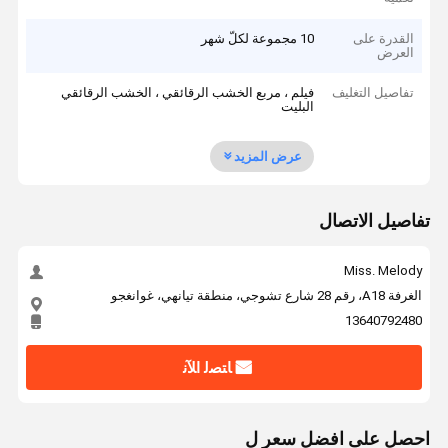
القدرة على
10 مجموعة لكلّ شهر
العرض
تفاصيل التغليف
فيلم ، مربع الخشب الرقائقي ، الخشب الرقائقي
البليت
عرض المزيد
تفاصيل الاتصال
Miss. Melody
الغرفة A18، رقم 28 شارع تشوجي، منطقة تيانهي، غوانغجو
13640792480
ﺎﺘﺼﻟ ﺍﻶﻧ
احصل على افضل سعر ل