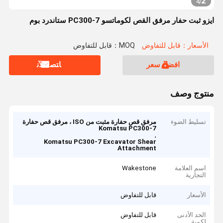
2
4
/
ايزو ثبت حفار مرفق القص لكوماتسو PC300-7 ستاندرد بوم
الأسعار：قابل للتفاوض
MOQ：قابل للتفاوض
افضل سعر
ﺎﺘﺼﻟ ﺍﻶﻧ
منتوج وصف
تسليط الضوء
مرفق قص حفارة مثبت من ISO ، مرفق قص حفارة
Komatsu PC300-7
,
Komatsu PC300-7 Excavator Shear
Attachment
اسم العلامة
Wakestone
التجارية
الأسعار
قابل للتفاوض
الحد الأدنى
قابل للتفاوض
لكمية