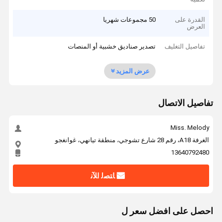
القدرة على
50 مجموعات شهريا
العرض
تفاصيل التغليف
تصدير صناديق خشبية أو المنصات
عرض المزيد
تفاصيل الاتصال
Miss. Melody
الغرفة A18، رقم 28 شارع تشوجي، منطقة تيانهي، غوانغجو
13640792480
ﺎﺘﺼﻟ ﺍﻶﻧ
احصل على افضل سعر ل