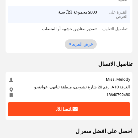
القدرة على
2000 مجموعة لكلّ سنة
العرض
تفاصيل التغليف
تصدير صناديق خشبية أو المنصات
عرض المزيد
تفاصيل الاتصال
Miss. Melody
الغرفة A18، رقم 28 شارع تشوجي، منطقة تيانهي، غوانغجو
13640792480
ﺎﺘﺼﻟ ﺍﻶﻧ
احصل على افضل سعر ل