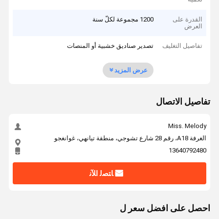
القدرة على
1200 مجموعة لكلّ سنة
العرض
تفاصيل التغليف
تصدير صناديق خشبية أو المنصات
عرض المزيد
تفاصيل الاتصال
Miss. Melody
الغرفة A18، رقم 28 شارع تشوجي، منطقة تيانهي، غوانغجو
13640792480
ﺎﺘﺼﻟ ﺍﻶﻧ
احصل على افضل سعر ل