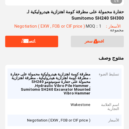
1
1
/
حفارة محمولة على مطرقة كومة اهتزازية هيدروليكية لـ
Sumitomo SH240 SH300
الأسعار：Negotiation ( EXW , FOB or CIF price )
MOQ：1
مجموعة
افضل سعر
ﺎﺘﺼﻟ ﺍﻶﻧ
منتوج وصف
تسليط الضوء
مطرقة كومة اهتزازية هيدروليكية محمولة على حفارة
، مطرقة كومة اهتزازية هيدروليكية ، مطرقة اهتزازية
محمولة على حفارة سوميتومو SH240
,
,
Hydraulic Vibro Pile Hammer
Sumitomo SH240 Excavator Mounted
Vibro Hammer
اسم العلامة
Wakestone
التجارية
الأسعار
Negotiation ( EXW , FOB or CIF price )