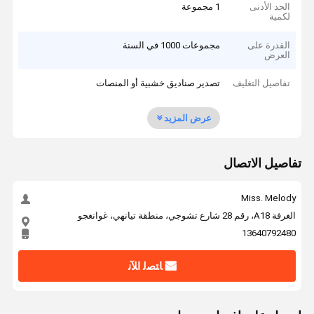
الحد الأدنى
1 مجموعة
لكمية
القدرة على
مجموعات 1000 في السنة
العرض
تفاصيل التغليف
تصدير صناديق خشبية أو المنصات
عرض المزيد
تفاصيل الاتصال
Miss. Melody
الغرفة A18، رقم 28 شارع تشوجي، منطقة تيانهي، غوانغجو
13640792480
ﺎﺘﺼﻟ ﺍﻶﻧ