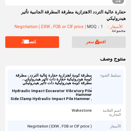
2
2
/
حفارة عالية التردد الاهتزازية مطرقة المطرقة الجانبية تأثير
هيدروليكي
الأسعار：Negotiation ( EXW , FOB or CIF price )
MOQ：1
مجموعة
افضل سعر
ﺎﺘﺼﻟ ﺍﻶﻧ
منتوج وصف
تسليط الضوء
مطرقة كومة اهتزازية حفارة عالية التردد ، مطرقة
كومة هيدروليكية حفارة ذات تأثير هيدروليكي ،
مطرقة كومة هيدروليكية ذات تأثير هيدروليكي
,
Hydraulic Impact Excavator Vibratory Pile
Hammer
,
Side Clamp Hydraulic Impact Pile Hammer
اسم العلامة
Wakestone
التجارية
الأسعار
Negotiation ( EXW , FOB or CIF price )