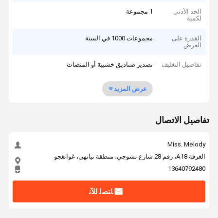
الحد الأدنى
1 مجموعة
لكمية
القدرة على
مجموعات 1000 في السنة
العرض
تفاصيل التغليف
تصدير صناديق خشبية أو المنصات
عرض المزيد
تفاصيل الاتصال
Miss. Melody
الغرفة A18، رقم 28 شارع تشوجي، منطقة تيانهي، غوانغجو
13640792480
ﺎﺘﺼﻟ ﺍﻶﻧ