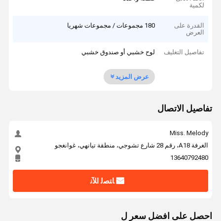
لكمية
القدرة على
180 مجموعات / مجموعات شهريا
العرض
تفاصيل التغليف
لوح خشبي أو صندوق خشبي
عرض المزيد
تفاصيل الاتصال
Miss. Melody
الغرفة A18، رقم 28 شارع تشوجي، منطقة تيانهي، غوانغجو
13640792480
ﺎﺘﺼﻟ ﺍﻶﻧ
احصل على افضل سعر ل