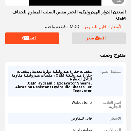
2
2
/
المعدن الدوار الهيدروليكية الحفر مقص الصلب المقاوم للجفاف
OEM
الأسعار：قابل للتفاوض
MOQ：قطعة واحدة
افضل سعر
ﺎﺘﺼﻟ ﺍﻶﻧ
منتوج وصف
تسليط الضوء
مقصات حفارة هيدروليكية دوارة معدنية ، مقصات
حفارة هيدروليكية OEM ، مقصات هيدروليكية مقاومة
للتآكل للحفارة
,
,
OEM Hydraulic Excavator Shears
Abrasion Resistant Hydraulic Shears For
Excavator
اسم العلامة
Wakestone
التجارية
الأسعار
قابل للتفاوض
الحد الأدنى
قطعة واحدة