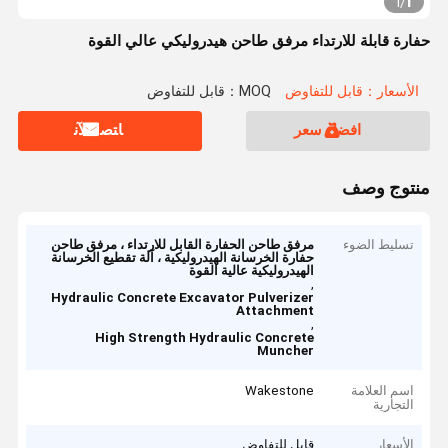
1
1
/
حفارة قابلة للارتداء مرفق طاحن هيدروليكي عالي القوة
الأسعار：قابل للتفاوض
MOQ：قابل للتفاوض
افضل سعر
ﺎﺘﺼﻟ ﺍﻶﻧ
منتوج وصف
تسليط الضوء
مرفق طاحن الحفارة القابل للارتداء ، مرفق طاحن
حفارة الخرسانة الهيدروليكية ، آلة تقطيع الخرسانة
الهيدروليكية عالية القوة
,
Hydraulic Concrete Excavator Pulverizer
Attachment
,
High Strength Hydraulic Concrete
Muncher
اسم العلامة
Wakestone
التجارية
الأسعار
قابل للتفاوض