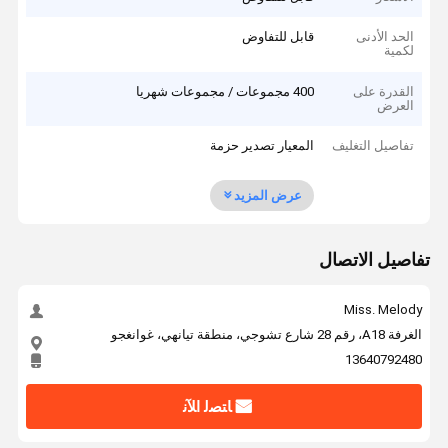
الحد الأدنى
قابل للتفاوض
لكمية
القدرة على
400 مجموعات / مجموعات شهريا
العرض
تفاصيل التغليف
المعيار تصدير حزمة
عرض المزيد
تفاصيل الاتصال
Miss. Melody
الغرفة A18، رقم 28 شارع تشوجي، منطقة تيانهي، غوانغجو
13640792480
ﺎﺘﺼﻟ ﺍﻶﻧ