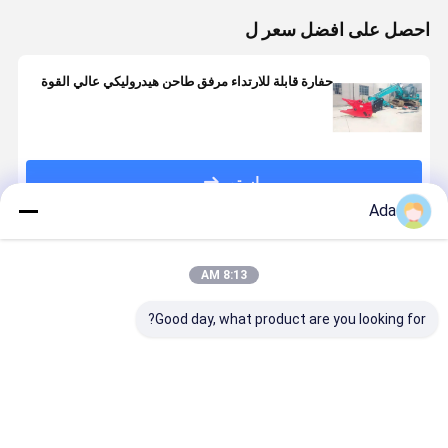
احصل على افضل سعر ل
حفارة قابلة للارتداء مرفق طاحن هيدروليكي عالي القوة
استمر
Ada
المنتجات الموصى بها
8:13 AM
Good day, what product are you looking for?
دلو 0.5 متر
جودة عالية من
الحفرة P-Type
مكعب صخرة 
مكعب، مادة
حفرة العقدة دلو
Quick
ثقيل للخدمة
مُثخنة ومُعززة،
للحفرة للحفرة /
Connector
المخصصة
التخصيص متاح.
كسارة
لPC200