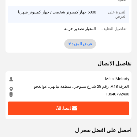
القدرة على
5000 جهاز كمبيوتر شخصى / جهاز كمبيوتر شهريا
العرض
تفاصيل التغليف
المعيار تصدير حزمة
عرض المزيد
تفاصيل الاتصال
Miss. Melody
الغرفة A18، رقم 28 شارع تشوجي، منطقة تيانهي، غوانغجو
13640792480
ﺎﺘﺼﻟ ﺍﻶﻧ
احصل على افضل سعر ل