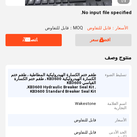
1
1
/
No input file specified.
الأسعار：قابل للتفاوض
MOQ：قابل للتفاوض
افضل سعر
ﺎﺘﺼﻟ ﺍﻶﻧ
منتوج وصف
تسليط الضوء
طقم ختم الكسارة الهيدروليكية المطاطية ، طقم ختم
الكسارة الهيدروليكية KB3600 ، طقم ختم الكسارة
القياسي KB3600
,
,
KB3600 Hydraulic Breaker Seal Kit
KB3600 Standard Breaker Seal Kit
اسم العلامة
Wakestone
التجارية
الأسعار
قابل للتفاوض
الحد الأدنى
قابل للتفاوض
لكمية