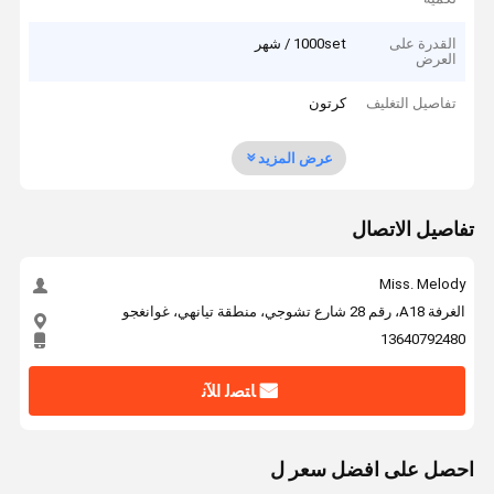
القدرة على
1000set / شهر
العرض
تفاصيل التغليف
كرتون
عرض المزيد
تفاصيل الاتصال
Miss. Melody
الغرفة A18، رقم 28 شارع تشوجي، منطقة تيانهي، غوانغجو
13640792480
ﺎﺘﺼﻟ ﺍﻶﻧ
احصل على افضل سعر ل