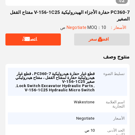
2
4
/
PC360-7 حفارة الأجزاء الهيدروليكية V-156-1C25 مفتاح القفل
الصغير
الأسعار：Negotiate
MOQ：10 ص
افضل سعر
ﺎﺘﺼﻟ ﺍﻶﻧ
منتوج وصف
تسليط الضوء
قطع غيار حفارة هيدروليكية PC360-7 ، قطع غيار
هيدروليكية حفارة لمفتاح القفل ، مفتاح هيدروليكي
صغير V-156-1C25
,
,
Lock Switch Excavator Hydraulic Parts
V-156-1C25 Hydraulic Micro Switch
اسم العلامة
Wakestone
التجارية
الأسعار
Negotiate
الحد الأدنى
10 ص
لكمية