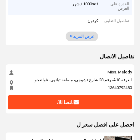
القدرة على
1000set / شهر
العرض
تفاصيل التغليف
كرتون
عرض المزيد
تفاصيل الاتصال
Miss. Melody
الغرفة A18، رقم 28 شارع تشوجي، منطقة تيانهي، غوانغجو
13640792480
ﺎﺘﺼﻟ ﺍﻶﻧ
احصل على افضل سعر ل