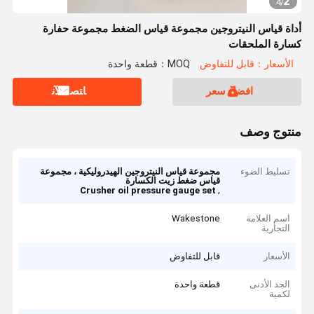
2
4
/
أداة قياس النيتروجين مجموعة قياس الضغط مجموعة حفارة
كسارة الملحقات
الأسعار：قابل للتفاوض
MOQ：قطعة واحدة
افضل سعر
ﺎﺘﺼﻟ ﺍﻶﻧ
منتوج وصف
تسليط الضوء
مجموعة قياس النيتروجين الهيدروليكية ، مجموعة
قياس ضغط زيت الكسارة
,
Crusher oil pressure gauge set
اسم العلامة
Wakestone
التجارية
الأسعار
قابل للتفاوض
الحد الأدنى
قطعة واحدة
لكمية