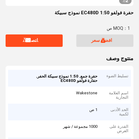
2
7
/
حفرة فولفو EC480D 1:50 نموذج سبيكة
MOQ：1 ص
افضل سعر
ﺎﺘﺼﻟ ﺍﻶﻧ
منتوج وصف
تسليط الضوء
,
,
حفرة جمع
1:50 نموذج سبيكة الحفر
حفارة فولفو EC480D
اسم العلامة
Wakestone
التجارية
الحد الأدنى
1 ص
لكمية
القدرة على
1000 مجموعة / شهر
العرض