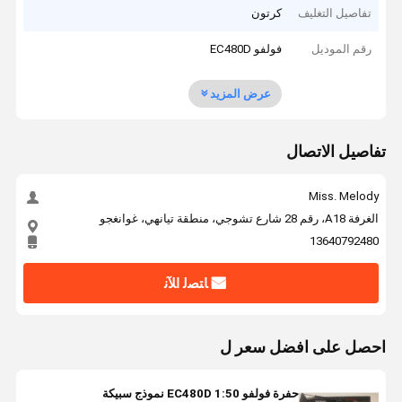
تفاصيل التغليف
كرتون
رقم الموديل
فولفو EC480D
عرض المزيد
تفاصيل الاتصال
Miss. Melody
الغرفة A18، رقم 28 شارع تشوجي، منطقة تيانهي، غوانغجو
13640792480
ﺎﺘﺼﻟ ﺍﻶﻧ
احصل على افضل سعر ل
حفرة فولفو EC480D 1:50 نموذج سبيكة