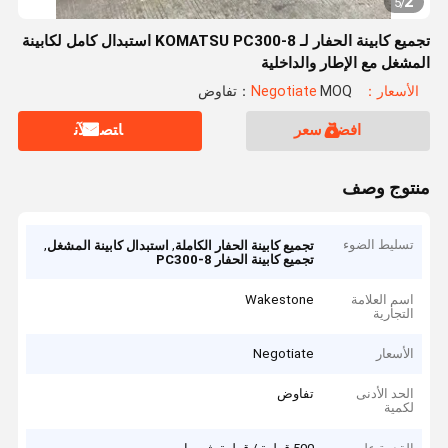
2
5
/
تجميع كابينة الحفار لـ KOMATSU PC300-8 استبدال كامل لكابينة
المشغل مع الإطار والداخلية
الأسعار：Negotiate
MOQ：تفاوض
افضل سعر
ﺎﺘﺼﻟ ﺍﻶﻧ
منتوج وصف
تسليط الضوء
,
,
تجميع كابينة الحفار الكاملة
استبدال كابينة المشغل
تجميع كابينة الحفار PC300-8
اسم العلامة
Wakestone
التجارية
الأسعار
Negotiate
الحد الأدنى
تفاوض
لكمية