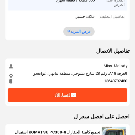
القدرة على
500 قطعة / قطعة شهريا
العرض
تفاصيل التغليف
غلاف خشبي
عرض المزيد
تفاصيل الاتصال
Miss. Melody
الغرفة A18، رقم 28 شارع تشوجي، منطقة تيانهي، غوانغجو
13640792480
ﺎﺘﺼﻟ ﺍﻶﻧ
احصل على افضل سعر ل
تجميع كابينة الحفار لـ KOMATSU PC300-8 استبدال