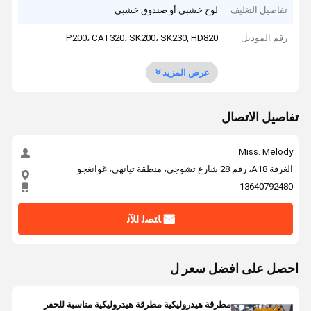
تفاصيل التغليف
لوح خشبي أو صندوق خشبي
رقم الموديل
P200، CAT320، SK200، SK230, HD820
عرض المزيد
تفاصيل الاتصال
Miss. Melody
الغرفة A18، رقم 28 شارع تشوجي، منطقة تيانهي، غوانغجو
13640792480
ﺎﺘﺼﻟ ﺍﻶﻧ
احصل على افضل سعر ل
مطرقة هيدروليكية مطرقة هيدروليكية مناسبة للحفر