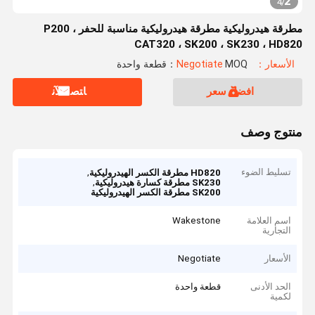
2
4
/
مطرقة هيدروليكية مطرقة هيدروليكية مناسبة للحفر P200 ،
CAT320 ، SK200 ، SK230 ، HD820
الأسعار：Negotiate
MOQ：قطعة واحدة
افضل سعر
ﺎﺘﺼﻟ ﺍﻶﻧ
منتوج وصف
تسليط الضوء
,
HD820 مطرقة الكسر الهيدروليكية
,
SK230 مطرقة كسارة هيدروليكية
SK200 مطرقة الكسر الهيدروليكية
اسم العلامة
Wakestone
التجارية
الأسعار
Negotiate
الحد الأدنى
قطعة واحدة
لكمية