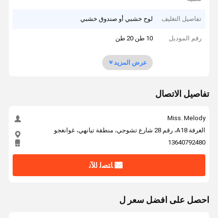
تفاصيل التغليف
لوح خشبي أو صندوق خشبي
رقم الموديل
10 طن 20 طن
عرض المزيد
تفاصيل الاتصال
Miss. Melody
الغرفة A18، رقم 28 شارع تشوجي، منطقة تيانهي، غوانغجو
13640792480
ﺎﺘﺼﻟ ﺍﻶﻧ
احصل على افضل سعر ل