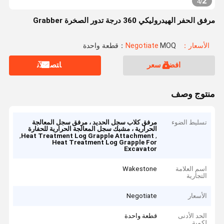
2
4
/
مرفق الحفر الهيدروليكي 360 درجة تدور الصخرة Grabber
الأسعار：Negotiate
MOQ：قطعة واحدة
افضل سعر
ﺎﺘﺼﻟ ﺍﻶﻧ
منتوج وصف
تسليط الضوء
مرفق كلاب سجل الحديد ، مرفق سجل المعالجة
الحرارية ، مشبك سجل المعالجة الحرارية للحفارة
,
,
Heat Treatment Log Grapple Attachment
Heat Treatment Log Grapple For
Excavator
اسم العلامة
Wakestone
التجارية
الأسعار
Negotiate
الحد الأدنى
قطعة واحدة
لكمية