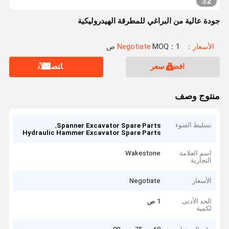
2
3
/
جودة عالية من البراغي للمطرقة الهيدروليكية
الأسعار：Negotiate
MOQ：1 ص
افضل سعر
ﺎﺘﺼﻟ ﺍﻶﻧ
منتوج وصف
تسليط الضوء
,
Spanner Excavator Spare Parts
Hydraulic Hammer Excavator Spare Parts
اسم العلامة
Wakestone
التجارية
الأسعار
Negotiate
الحد الأدنى
1 ص
لكمية