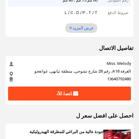
رقم الموديل
60 مم 75 مم ، 80 مم
شروط الدفع
L / C ، D / P ، T / T.
عرض المزيد
تفاصيل الاتصال
Miss. Melody
الغرفة A18، رقم 28 شارع تشوجي، منطقة تيانهي، غوانغجو
13640792480
ﺎﺘﺼﻟ ﺍﻶﻧ
احصل على افضل سعر ل
جودة عالية من البراغي للمطرقة الهيدروليكية