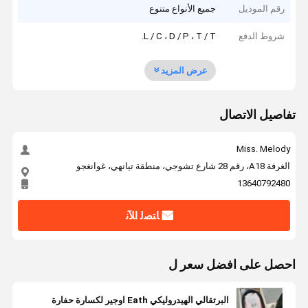
رقم الموديل
جميع الأنواع متنوع
شروط الدفع
L / C ، D / P ، T / T.
عرض المزيد
تفاصيل الاتصال
Miss. Melody
الغرفة A18، رقم 28 شارع تشوجي، منطقة تيانهي، غوانغجو
13640792480
ﺎﺘﺼﻟ ﺍﻶﻧ
احصل على افضل سعر ل
البرتقالي الهيدروليكي Eath اوجير لكسارة حفارة