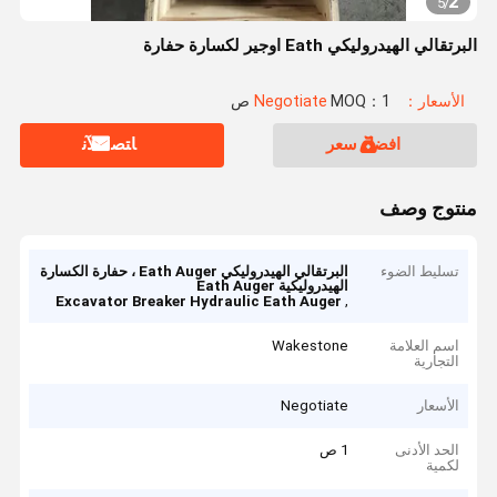
2
5
/
البرتقالي الهيدروليكي Eath اوجير لكسارة حفارة
الأسعار：Negotiate
MOQ：1 ص
افضل سعر
ﺎﺘﺼﻟ ﺍﻶﻧ
منتوج وصف
تسليط الضوء
البرتقالي الهيدروليكي Eath Auger ، حفارة الكسارة
الهيدروليكية Eath Auger
,
Excavator Breaker Hydraulic Eath Auger
اسم العلامة
Wakestone
التجارية
الأسعار
Negotiate
الحد الأدنى
1 ص
لكمية