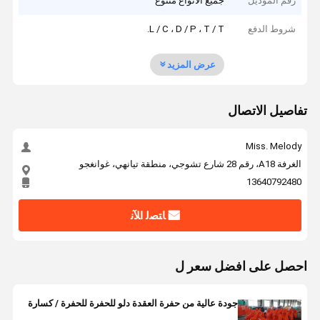
رقم الموديل
جميع الأنواع متنوع
شروط الدفع
L / C ، D / P ، T / T.
عرض المزيد
تفاصيل الاتصال
Miss. Melody
الغرفة A18، رقم 28 شارع تشوجي، منطقة تيانهي، غوانغجو
13640792480
ﺎﺘﺼﻟ ﺍﻶﻧ
احصل على افضل سعر ل
جودة عالية من حفرة العقدة دلو للحفرة للحفرة / كسارة