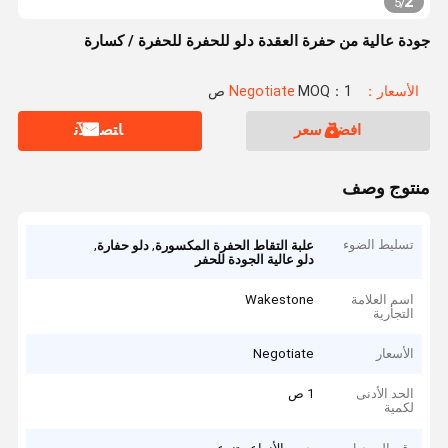
2
5
/
جودة عالية من حفرة العقدة دلو للحفرة للحفرة / كسارة
الأسعار：Negotiate
MOQ：1 ص
افضل سعر
ﺎﺘﺼﻟ ﺍﻶﻧ
منتوج وصف
تسليط الضوء
,
,
علبة التقاط الحفرة المكسورة
دلو حفارة
دلو عالية الجودة للحفر
اسم العلامة
Wakestone
التجارية
الأسعار
Negotiate
الحد الأدنى
1 ص
لكمية