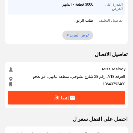
القدرة على
3000 قطعة / الشهر
العرض
تفاصيل التغليف
طلب الزبون
عرض المزيد
تفاصيل الاتصال
Miss. Melody
الغرفة A18، رقم 28 شارع تشوجي، منطقة تيانهي، غوانغجو
13640792480
ﺎﺘﺼﻟ ﺍﻶﻧ
احصل على افضل سعر ل