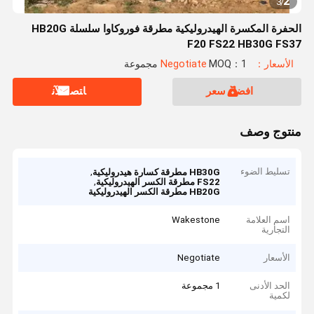
2
3
/
الحفرة المكسرة الهيدروليكية مطرقة فوروكاوا سلسلة HB20G
F20 FS22 HB30G FS37
الأسعار：Negotiate
MOQ：1 مجموعة
افضل سعر
ﺎﺘﺼﻟ ﺍﻶﻧ
منتوج وصف
تسليط الضوء
,
HB30G مطرقة كسارة هيدروليكية
,
FS22 مطرقة الكسر الهيدروليكية
HB20G مطرقة الكسر الهيدروليكية
اسم العلامة
Wakestone
التجارية
الأسعار
Negotiate
الحد الأدنى
1 مجموعة
لكمية