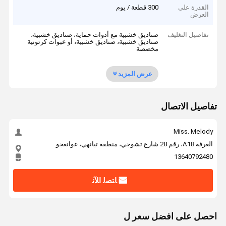
القدرة على
300 قطعة / يوم
العرض
تفاصيل التغليف
صناديق خشبية مع أدوات حماية، صناديق خشبية،
صناديق خشبية، صناديق خشبية، أو عبوات كرتونية
مخصصة
عرض المزيد
تفاصيل الاتصال
Miss. Melody
الغرفة A18، رقم 28 شارع تشوجي، منطقة تيانهي، غوانغجو
13640792480
ﺎﺘﺼﻟ ﺍﻶﻧ
احصل على افضل سعر ل