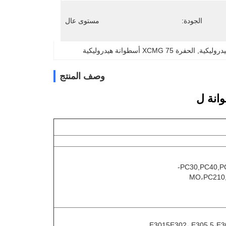
الجودة:
مستوى عال
دروليكية
, 
الحفرة XCMG 75 أسطوانة هيدروليكية
وصف المنتج
انة ل
PC30,PC40,P
E3015E302، E305.5،E3