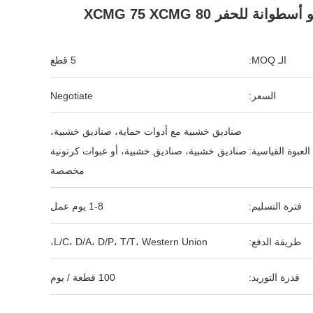
أسطوانة للحفر XCMG 75 XCMG 80
الـ MOQ:
5 قطع
السعر:
Negotiate
صناديق خشبية مع أدوات حماية، صناديق خشبية،
العبوة القياسية:
صناديق خشبية، صناديق خشبية، أو عبوات كرتونية
مخصصة
فترة التسليم:
1-8 يوم عمل
طريقة الدفع:
L/C، D/A، D/P، T/T، Western Union،
قدرة التوريد:
100 قطعة / يوم