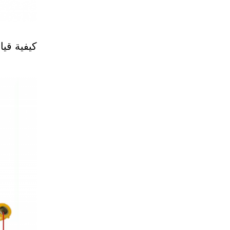
كيفية قي