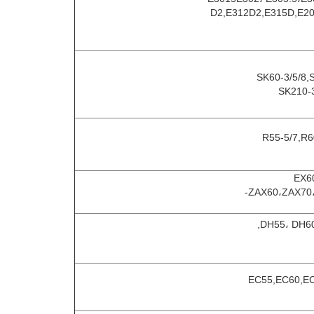
D2,E312D2,E315D,E20
SK60-3/5/8,
SK210-
R55-5/7,R6
EX60
ZAX60،ZAX70،
DH55، DH6
EC55,EC60,E