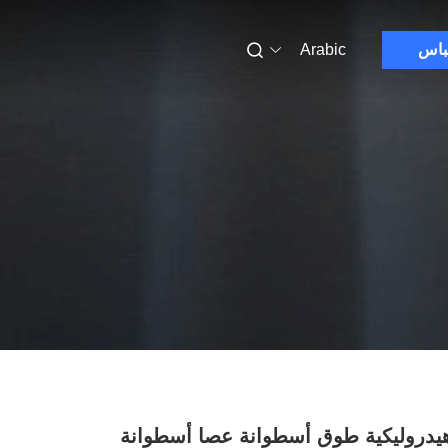
باس
Arabic
يدروليكية طوق أسطوانة عصا أسطوانة