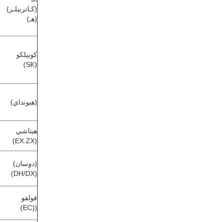
(كـاتربيلـر)
(هـ)
كوبيلكو
(SK)
(هيونداي)
هيتاشي
(EX.ZX)
(دوسان)
(DH/DX)
فولفو
((EC)