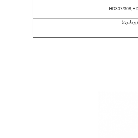
HD307/308,HD
زومليون)