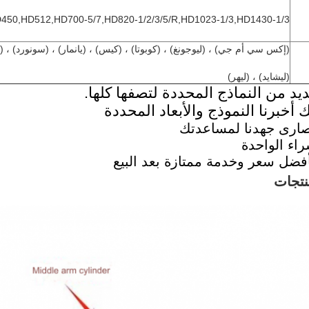
450,HD512,HD700-5/7,HD820-1/2/3/5/R,HD1023-1/3,HD1430-1/3
(إكس سي أم جي) ، (ليوجونغ) ، (كوبوتا) ، (كيس) ، (يانمار) ، (سونورد) ، (
(ليشايد) ، (ليهر)
يد من النماذج المحددة لتصفها كلها.
أخبرنا النموذج والأبعاد المحددة
ارى جهدنا لمساعدتك
اء الواحدة
فضل سعر وخدمة ممتازة بعد البيع
تجات