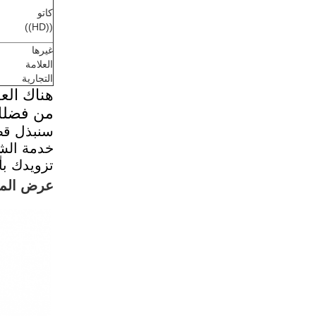
كاتو
((HD))
غيرها
العلامة
التجارية
هناك العد
من فضلك 
سنبذل قص
خدمة الشر
تزويدك بأ
عرض المن