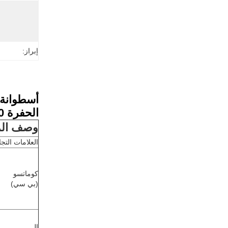
إبراز:
أسطوانة 
الحفرة XCMG 75 XCMG 80
وصف الم
العلامات التجا
كوماتسو
(بي سي)
الـ