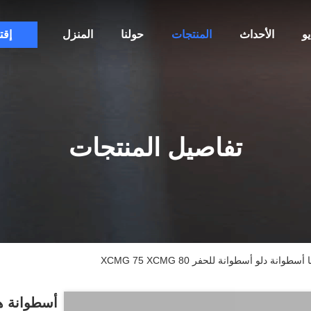
و
الأحداث
المنتجات
حولنا
المنزل
إقت
تفاصيل المنتجات
دلو أسطوانة للحفر XCMG 75 XCMG 80
أسطوانة ه